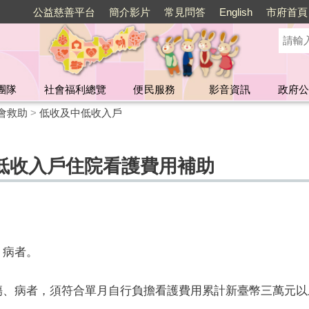
公益慈善平台
簡介影片
常見問答
English
市府首頁
團隊
社會福利總覽
便民服務
影音資訊
政府公
會救助
>
低收及中低收入戶
低收入戶住院看護費用補助
、病者。
傷、病者，須符合單月自行負擔看護費用累計新臺幣三萬元