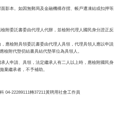
封面影本。如因無郵局及金融機構存摺、帳戶遭凍結或扣押
應檢附委託書委由代理人代辦，並檢附代理人國民身分證正反
補助，應檢附具領委託書委由代理人具領，代理具領人應以申
應檢附代墊切結書具結代墊單位為具領人。
繼承人申請、具領，法定繼承人有二人以上時，應檢附國民
拋棄繼承者，不予補助。
4-22289111轉37211黃
聘用社會工作
員