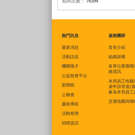
點閱次數：
76394
:::
熱門訊息
服務團隊
最新消息
首長介紹
活動訊息
組織架構
機關徵才
各單位業務職
絡資訊
公益慈善平台
本局員工性騷
新聞稿
凌申訴管道(
象為本局員工
公聽會
交通地圖與聯
廉政專區
活動相簿
招標資訊