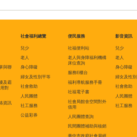
社會福利總覽
便民服務
影音資訊
兒少
社福便利站
兒少
老人
老人與身障福利機構
老人
床位查詢
掌與聯
身心障礙
身心障礙
服務E櫃台
婦女及性別平等
婦女及性別
擾及霸
福利導航服務手冊
社會救助
社會救助
適用對
社福電子書
)
人民團體
人民團體
社會局館舍空間對外
絡資訊
社工服務
社工服務
借用
公益彩券
人民團體查詢
民間團體補助與核銷
臺中市政府社會局經