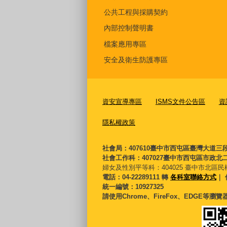
公共工程與採購契約
內部控制聲明書
檔案應用專區
安全及衛生防護專區
資安宣導專區
ISMS文件公告區
資
隱私權政策
社會局：407610臺中市西屯區臺灣大道三
社會工作科：407027臺中市西屯區市政北二
婦女及性別平等科：
404025 臺中市北區民
電話：04-22289111 轉
各科室聯絡方式
｜ 
統一編號：10927325
請使用Chrome、FireFox、EDGE等瀏