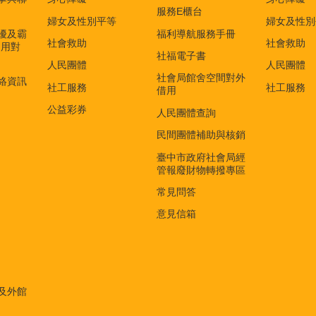
服務E櫃台
婦女及性別平等
婦女及性別
擾及霸
福利導航服務手冊
社會救助
社會救助
適用對
社福電子書
)
人民團體
人民團體
社會局館舍空間對外
絡資訊
社工服務
社工服務
借用
公益彩券
人民團體查詢
民間團體補助與核銷
臺中市政府社會局經
管報廢財物轉撥專區
常見問答
意見信箱
及外館