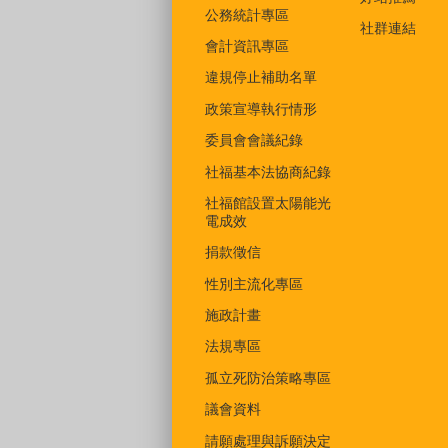
公務統計專區
社群連結
會計資訊專區
違規停止補助名單
政策宣導執行情形
委員會會議紀錄
社福基本法協商紀錄
社福館設置太陽能光
電成效
捐款徵信
性別主流化專區
施政計畫
法規專區
孤立死防治策略專區
議會資料
請願處理與訴願決定