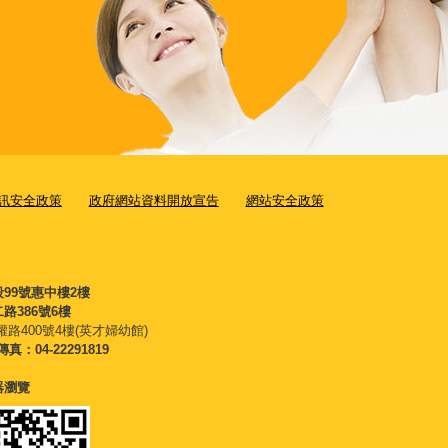
訊安全政策
政府網站資料開放宣告
網站安全政策
段99號惠中樓2樓
路386號6樓
權路400號4樓(英才婦幼館)
傳真：04-22291819
覽器瀏覽