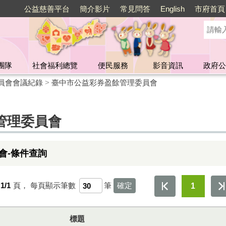
公益慈善平台
簡介影片
常見問答
English
市府首頁
團隊
社會福利總覽
便民服務
影音資訊
政府公
員會會議紀錄
>
臺中市公益彩券盈餘管理委員會
管理委員會
會-條件查詢
1/1
頁，
每頁顯示筆數
筆
1
標題