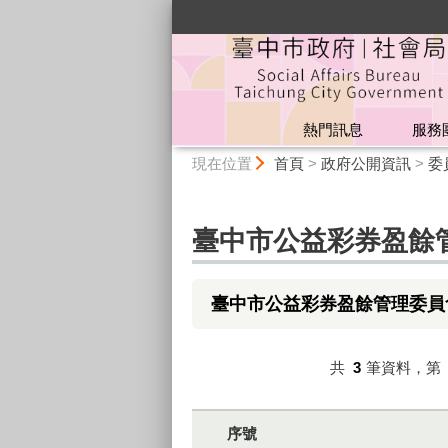
:::
熱門訊息
服務
:::
現在位置
首頁
>
政府公開資訊
>
委
臺中市公益彩券盈餘
臺中市公益彩券盈餘管理委員
共
3
筆資料，第
序號