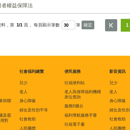
礙者權益保障法
資料，第
1/1
頁，
每頁顯示筆數
筆
1
社會福利總覽
便民服務
影音資訊
兒少
社福便利站
兒少
老人
老人與身障福利機構
老人
床位查詢
掌與聯
身心障礙
身心障礙
服務E櫃台
婦女及性別平等
婦女及性別
擾及霸
福利導航服務手冊
社會救助
社會救助
適用對
社福電子書
)
人民團體
人民團體