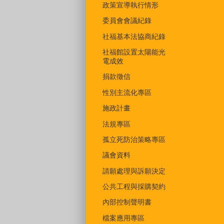
政策宣導執行情形
委員會會議紀錄
社福基本法協商紀錄
社福館設置太陽能光
電成效
捐款徵信
性別主流化專區
施政計畫
法規專區
孤立死防治策略專區
議會資料
請願處理與訴願決定
公共工程與採購契約
內部控制聲明書
檔案應用專區