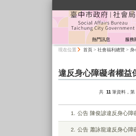
:::
熱門訊息
服務
:::
現在位置
首頁
>
社會福利總覽
>
身
違反身心障礙者權益
共
11
筆資料，第
1
公告 陳俊諺違反身心障
2
公告 蕭詠龍違反身心障