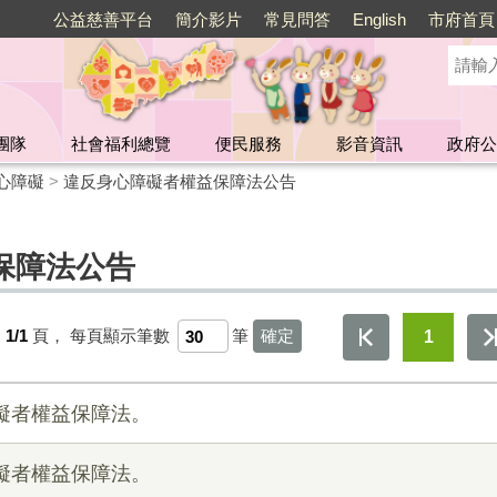
公益慈善平台
簡介影片
常見問答
English
市府首頁
團隊
社會福利總覽
便民服務
影音資訊
政府公
心障礙
>
違反身心障礙者權益保障法公告
保障法公告
1/1
頁，
每頁顯示筆數
筆
1
礙者權益保障法。
礙者權益保障法。