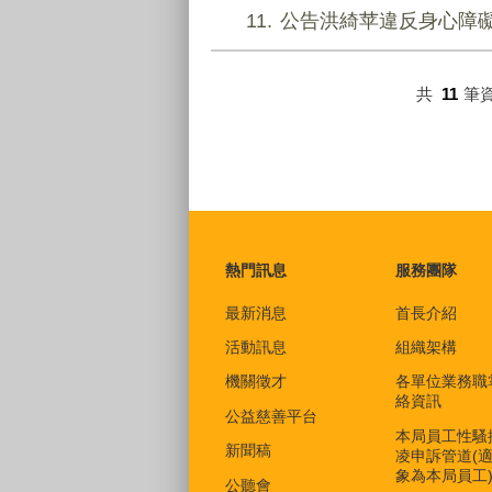
11
公告洪綺苹違反身心障
共
11
筆
:::
熱門訊息
服務團隊
最新消息
首長介紹
活動訊息
組織架構
機關徵才
各單位業務職
絡資訊
公益慈善平台
本局員工性騷
新聞稿
凌申訴管道(
象為本局員工
公聽會