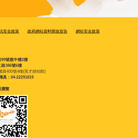
訊安全政策
政府網站資料開放宣告
網站安全政策
段99號惠中樓2樓
路386號6樓
權路400號4樓(英才婦幼館)
傳真：04-22291819
覽器瀏覽