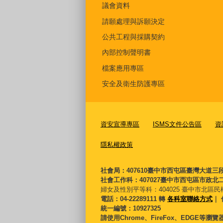
議會資料
請願處理與訴願決定
公共工程與採購契約
內部控制聲明書
檔案應用專區
安全及衛生防護專區
資安宣導專區
ISMS文件公告區
資
隱私權政策
社會局：407610臺中市西屯區臺灣大道三
社會工作科：407027臺中市西屯區市政北二
婦女及性別平等科：
404025 臺中市北區民
電話：04-22289111 轉
各科室聯絡方式
｜ 
統一編號：10927325
請使用Chrome、FireFox、EDGE等瀏