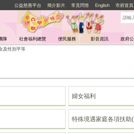
公益慈善平台
簡介影片
常見問答
English
市府首頁
團隊
社會福利總覽
便民服務
影音資訊
政府公
女及性別平等
婦女福利
特殊境遇家庭各項扶助(