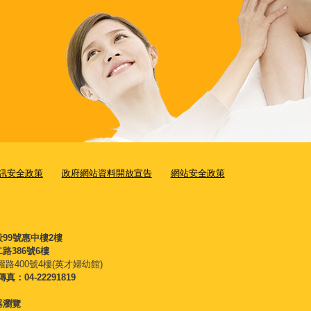
訊安全政策
政府網站資料開放宣告
網站安全政策
段99號惠中樓2樓
路386號6樓
權路400號4樓(英才婦幼館)
傳真：04-22291819
覽器瀏覽