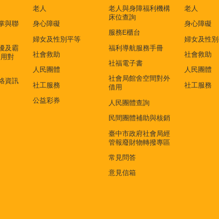
老人
老人與身障福利機構
老人
床位查詢
掌與聯
身心障礙
身心障礙
服務E櫃台
婦女及性別平等
婦女及性別
擾及霸
福利導航服務手冊
社會救助
社會救助
適用對
社福電子書
)
人民團體
人民團體
社會局館舍空間對外
絡資訊
社工服務
社工服務
借用
公益彩券
人民團體查詢
民間團體補助與核銷
臺中市政府社會局經
管報廢財物轉撥專區
常見問答
意見信箱