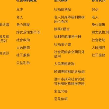
兒少
社福便利站
兒少
老人
老人與身障福利機構
老人
床位查詢
掌與聯
身心障礙
身心障礙
服務E櫃台
婦女及性別平等
婦女及性別
擾及霸
福利導航服務手冊
社會救助
社會救助
適用對
社福電子書
)
人民團體
人民團體
社會局館舍空間對外
絡資訊
社工服務
社工服務
借用
公益彩券
人民團體查詢
民間團體補助與核銷
臺中市政府社會局經
管報廢財物轉撥專區
常見問答
意見信箱