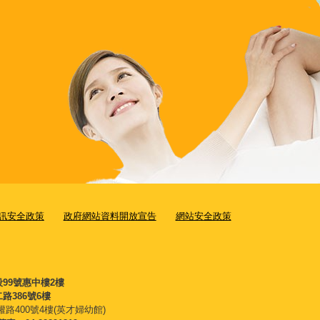
訊安全政策
政府網站資料開放宣告
網站安全政策
段99號惠中樓2樓
路386號6樓
權路400號4樓(英才婦幼館)