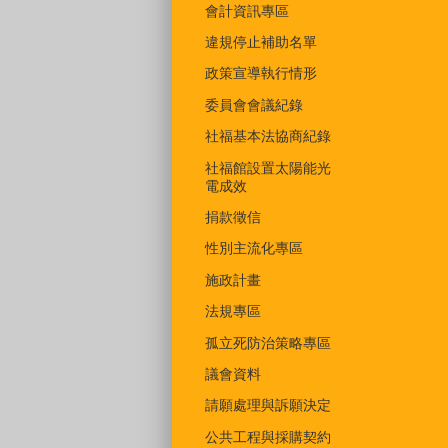
會計資訊專區
違規停止補助名單
政策宣導執行情形
委員會會議紀錄
社福基本法協商紀錄
社福館設置太陽能光
電成效
捐款徵信
性別主流化專區
施政計畫
法規專區
孤立死防治策略專區
議會資料
請願處理與訴願決定
公共工程與採購契約