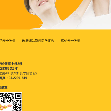
訊安全政策
政府網站資料開放宣告
網站安全政策
段99號惠中樓2樓
路386號6樓
權路400號4樓(英才婦幼館)
傳真：04-22291819
覽器瀏覽