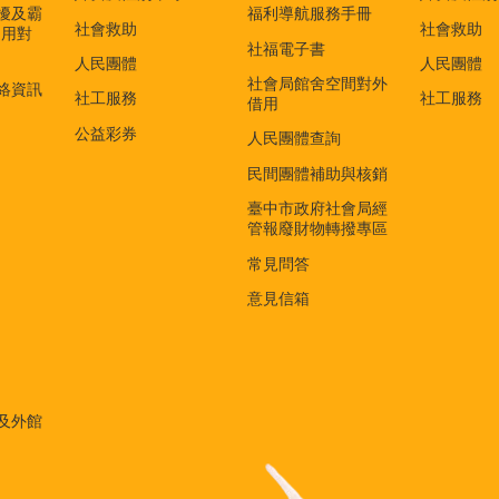
擾及霸
福利導航服務手冊
社會救助
社會救助
適用對
社福電子書
)
人民團體
人民團體
社會局館舍空間對外
絡資訊
社工服務
社工服務
借用
公益彩券
人民團體查詢
民間團體補助與核銷
臺中市政府社會局經
管報廢財物轉撥專區
常見問答
意見信箱
及外館