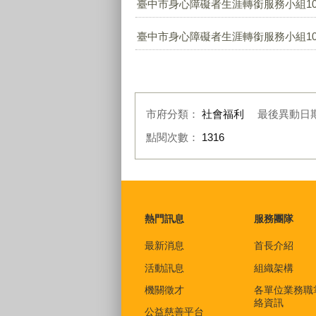
臺中市身心障礙者生涯轉銜服務小組107
臺中市身心障礙者生涯轉銜服務小組107
市府分類：
社會福利
最後異動日
點閱次數：
1316
:::
熱門訊息
服務團隊
最新消息
首長介紹
活動訊息
組織架構
機關徵才
各單位業務職
絡資訊
公益慈善平台