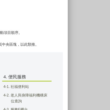
鍵移動項目順序。
會跳至網頁中央區塊，以此類推。
4. 便民服務
4-1. 社福便利站
4-2. 老人與身障福利機構床
位查詢
4-3. 服務E櫃台