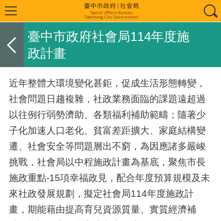
臺中市政府社會局114年度施
政計畫
近年整體大環境變化甚鉅，促成生活形態轉變，
社會問題日趨複雜，社政業務面臨的課題遠超過
以往例行弱勢濟助、各類福利補助範疇；隨著少
子化加速人口老化、貧富差距擴大、家庭結構變
遷、社會安全等問題層出不窮，為因應諸多嚴峻
挑戰，社會局以中程施政計畫為基底，聚焦市長
施政重點
-15
項幸福政見，配合年度預算規模及未
來社政發展規劃，擬定社會局
114
年度施政計
畫，期能藉由提高育兒資源質量、實質經濟補