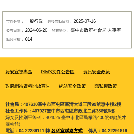
一般行政
2025-07-16
市府分類：
最後異動日期：
2024-06-20
臺中市政府社會局‧人事室
發布日期：
發布單位：
814
點閱次數：
資安宣導專區
ISMS文件公告區
資訊安全政策
政府網站資料開放宣告
網站安全政策
隱私權政策
社會局：407610臺中市西屯區臺灣大道三段99號惠中樓2樓
社會工作科：407027臺中市西屯區市政北二路386號6樓
婦女及性別平等科：
404025 臺中市北區民權路400號4樓(英才
婦幼館)
電話：04-22289111 轉
各科室聯絡方式
｜ 傳真：04-22291819