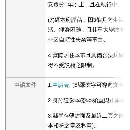
安處分
1
年以上，且在執行中。
(7)經本府評估，因
3
個月內生活發
活、經濟困難，且其重大變故非
非因自願性失業等事由。
4.實際居住本市且具備合法居留
得不受設籍之限制。
申請文件
1.
申請表
（點擊文字可導向文件下
2.身分證影本(影本須蓋與正本相
3.郵局存簿封面及最近二頁之內
本相符之章及私章
)
。