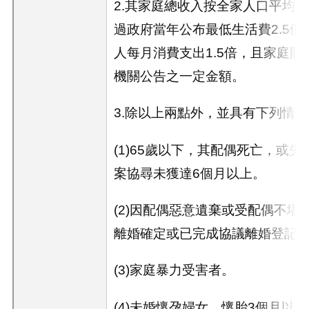
2.其家庭總收入按全家人口平均
過政府當年公布最低生活費2.5
人每月消費支出1.5倍，且家庭
機關公告之一定金額。
3.除以上兩點外，並具有下列情
(1)65歲以下，其配偶死亡，或
案協尋未獲達
6
個月以上。
(2)因配偶惡意遺棄或受配偶不堪
離婚確定或已完成協議離婚登記
(3)家庭暴力受害者。
(4)未婚懷孕婦女，懷胎
3
個月以上