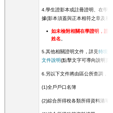
4.學生證影本或註冊證明、在學
據
(
影本須蓋與正本相符之章及私
如未檢附
相關在學證明，證
姓名
。
5.
其他相關證明文件，詳見
特境扶
文件說明
(點擊文字可導向說明頁
6.另以下文件將由區公所查調，
(1)全戶戶口名簿
(2)綜合所得稅各類所得資料清單