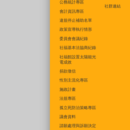
公務統計專區
社群連結
會計資訊專區
違規停止補助名單
政策宣導執行情形
委員會會議紀錄
社福基本法協商紀錄
社福館設置太陽能光
電成效
捐款徵信
性別主流化專區
施政計畫
法規專區
孤立死防治策略專區
議會資料
請願處理與訴願決定