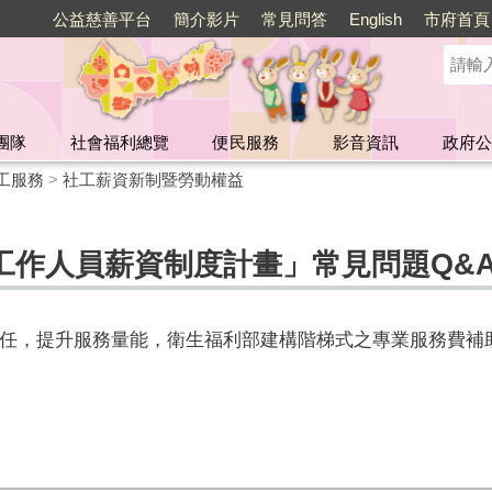
公益慈善平台
簡介影片
常見問答
English
市府首頁
團隊
社會福利總覽
便民服務
影音資訊
政府公
工服務
>
社工薪資新制暨勞動權益
工作人員薪資制度計畫」常見問題Q&
任，提升服務量能，衛生福利部建構階梯式之專業服務費補