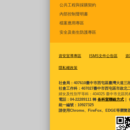
公共工程與採購契約
內部控制聲明書
檔案應用專區
安全及衛生防護專區
資安宣導專區
ISMS文件公告區
資
隱私權政策
社會局：407610臺中市西屯區臺灣大道三
社會工作科：407027臺中市西屯區市政北二
婦女及性別平等科：
404025 臺中市北區民
電話：04-22289111 轉
各科室聯絡方式
｜ 
統一編號：10927325
請使用Chrome、FireFox、EDGE等瀏