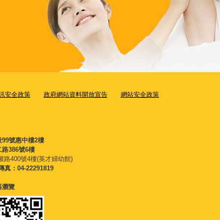
訊安全政策
政府網站資料開放宣告
網站安全政策
段99號惠中樓2樓
路386號6樓
權路400號4樓(英才婦幼館)
傳真：04-22291819
覽器瀏覽