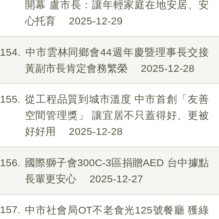
開幕 盧市長：讓年輕家庭在地安居、安
心托育
2025-12-29
154
中市雲林同鄉會44週年慶暨理事長交接
黃副市長肯定會務繁榮
2025-12-28
155
從工程品質到城市溫度 中市首創「友善
空間管理獎」 讓宜居不只蓋得好、更被
好好用
2025-12-28
156
國際獅子會300C-3區捐贈AED 台中據點
長輩更安心
2025-12-27
157
中市社會局OT不老食光125號餐廳 獲綠