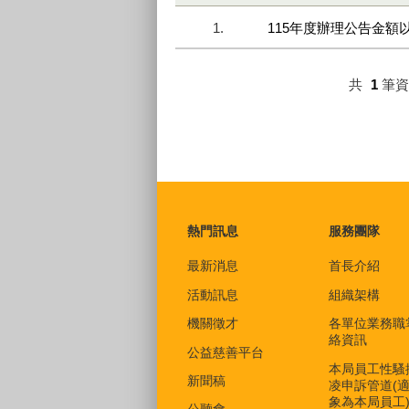
1.
115年度辦理公告金
共
1
筆
:::
熱門訊息
服務團隊
最新消息
首長介紹
活動訊息
組織架構
機關徵才
各單位業務職
絡資訊
公益慈善平台
本局員工性騷
新聞稿
凌申訴管道(
象為本局員工