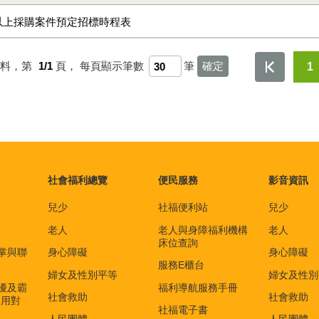
額以上採購案件預定招標時程表
資料，第
1/1
頁，
每頁顯示筆數
筆
1
社會福利總覽
便民服務
影音資訊
兒少
社福便利站
兒少
老人
老人與身障福利機構
老人
床位查詢
掌與聯
身心障礙
身心障礙
服務E櫃台
婦女及性別平等
婦女及性別
擾及霸
福利導航服務手冊
社會救助
社會救助
適用對
社福電子書
)