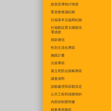
政策宣導執行情形
委員會會議紀錄
社福基本法協商紀錄
社福館設置太陽能光
電成效
捐款徵信
性別主流化專區
施政計畫
法規專區
孤立死防治策略專區
議會資料
請願處理與訴願決定
公共工程與採購契約
內部控制聲明書
檔案應用專區