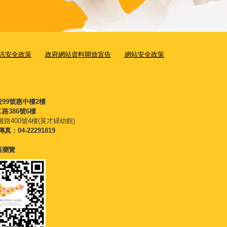
訊安全政策
政府網站資料開放宣告
網站安全政策
段99號惠中樓2樓
路386號6樓
權路400號4樓(英才婦幼館)
傳真：04-22291819
覽器瀏覽