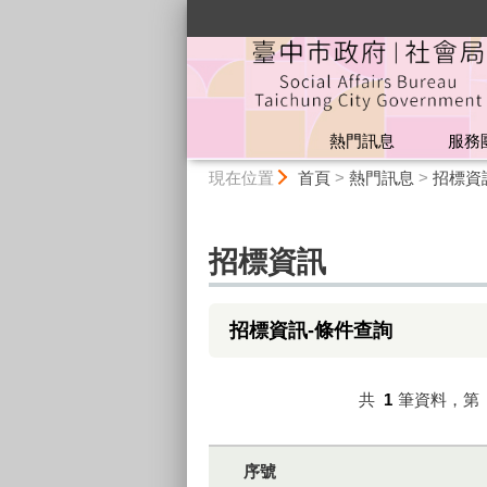
:::
熱門訊息
服務
:::
現在位置
首頁
>
熱門訊息
>
招標資
招標資訊
招標資訊-條件查詢
共
1
筆資料，第
序號