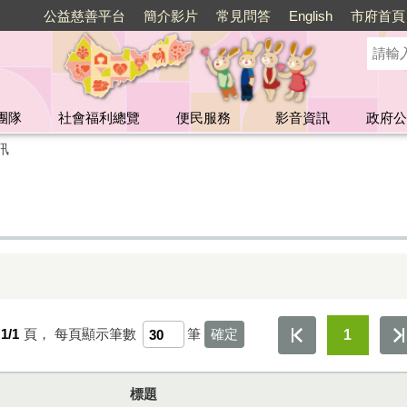
公益慈善平台
簡介影片
常見問答
English
市府首頁
團隊
社會福利總覽
便民服務
影音資訊
政府公
訊
1/1
頁，
每頁顯示筆數
筆
1
標題