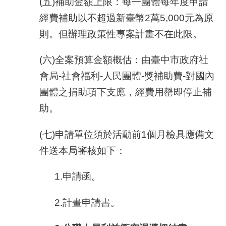
(五)補助金額上限：每一團體每年度申請
經費補助以不超過新臺幣
2
萬5,000元為原
則。但辦理政策性專案計畫不在此限。
(六)全案預算金額概估：由臺中市政府社
會局
-
社會福利
-
人民團體
-
獎補助費
-
對國內
團體之捐助項下支應，經費用罄即停止補
助。
(七)申請單位須於活動前
1
個月檢具應備文
件送本局審核如下：
1.申請函。
2.計畫申請書。