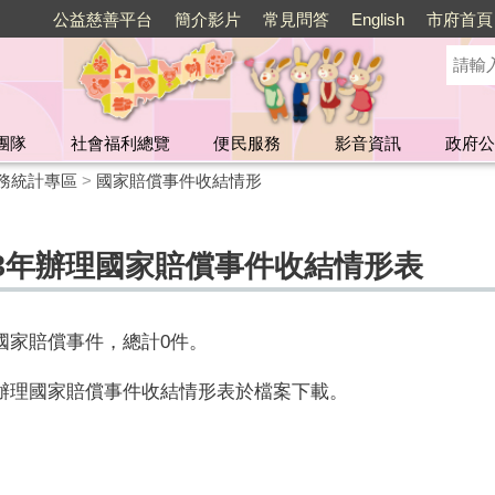
公益慈善平台
簡介影片
常見問答
English
市府首頁
團隊
社會福利總覽
便民服務
影音資訊
政府公
務統計專區
>
國家賠償事件收結情形
3年辦理國家賠償事件收結情形表
國家賠償事件，總計
0
件。
年辦理國家賠償事件收結情形表於檔案下載。