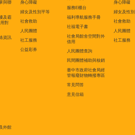
掌與聯
身心障礙
身心障礙
服務E櫃台
婦女及性別平等
婦女及性別
擾及霸
福利導航服務手冊
社會救助
社會救助
適用對
社福電子書
)
人民團體
人民團體
社會局館舍空間對外
絡資訊
社工服務
社工服務
借用
公益彩券
人民團體查詢
民間團體補助與核銷
臺中市政府社會局經
管報廢財物轉撥專區
常見問答
意見信箱
及外館