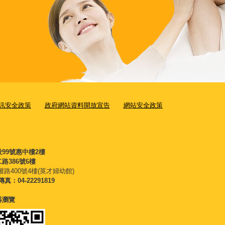
訊安全政策
政府網站資料開放宣告
網站安全政策
段99號惠中樓2樓
路386號6樓
權路400號4樓(英才婦幼館)
傳真：04-22291819
覽器瀏覽