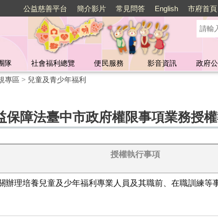
公益慈善平台
簡介影片
常見問答
English
市府首頁
團隊
社會福利總覽
便民服務
影音資訊
政府公
規專區
>
兒童及青少年福利
益保障法臺中市政府權限事項業務授權
授權執行事項
關辦理培養兒童及少年福利專業人員及其職前、在職訓練等