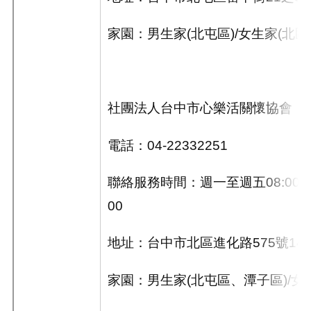
家園：男生家
(
北屯區
)/
女生家
(
北區
社團法人台中市心樂活關懷協會
電話：
04-22332251
聯絡服務時間：週一至週五
08:00~
00
地址：台中市北區進化路
575
號
14
家園：男生家
(
北屯區、潭子區
)/
女