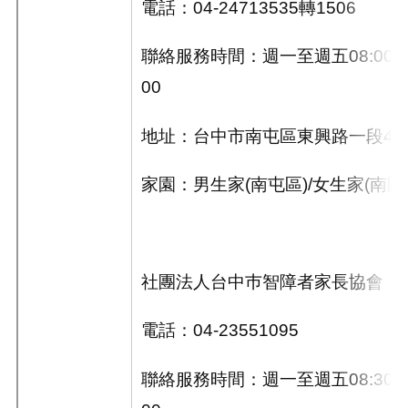
電話：
04-24713535
轉
1506
聯絡服務時間：週一至週五
08:00~
00
地址：台中市南屯區東興路一段
45
家園：男生家
(
南屯區
)/
女生家
(
南區
社團法人台中巿智障者家長協會
電話：
04-23551095
聯絡服務時間：週一至週五
08:30~