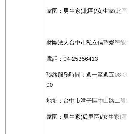
家園：男生家
(
北區
)/
女生家
(
北區
)
財團法人台中巿私立信望愛智能發
電話：
04-25356413
聯絡服務時間：週一至週五
08:00~
00
地址：台中市潭子區中山路二段
24
家園：男生家
(
后里區
)/
女生家
(
潭子