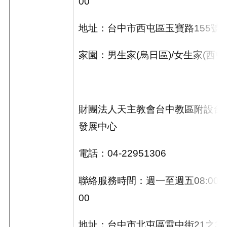
00
地址：台中市西屯區玉寶路
155
號
家園：男生家(烏日區)/女生家
(
西屯
財團法人天主教會台中教區附設台
發展中心
電話：
04-22951306
聯絡服務時間：週一至週五
08:00~
00
地址：台中市北屯區雷中街
21
之
3