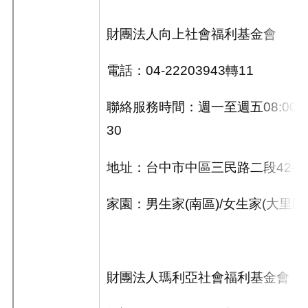
財團法人向上社會福利基金會
電話：
04-22203943
轉
11
聯絡服務時間：週一至週五
08:00~
30
地址：台中市中區三民路二段
42-1
家園：男生家
(
南區
)/
女生家
(
大里區
財團法人瑪利亞社會福利基金會