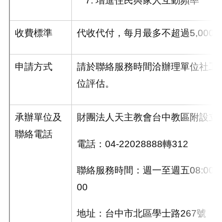
收費標準
代收代付，每月最多不超過
5,000
申請方式
請於聯絡服務時間洽辦理單位社工
位評估。
承辦單位及
財團法人天主教會台中教區附設立
聯絡電話
電話：
04-22028888
轉
312
聯絡服務時間：週一至週五
08:00~
00
地址：台中市北區學士路
267
號