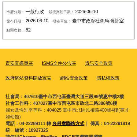
一般行政
2026-06-10
市府分類：
最後異動日期：
2026-06-10
臺中市政府社會局‧會計室
發布日期：
發布單位：
92
點閱次數：
資安宣導專區
ISMS文件公告區
資訊安全政策
政府網站資料開放宣告
網站安全政策
隱私權政策
社會局：407610臺中市西屯區臺灣大道三段99號惠中樓2樓
社會工作科：407027臺中市西屯區市政北二路386號6樓
婦女及性別平等科：
404025 臺中市北區民權路400號4樓(英才
婦幼館)
電話：04-22289111 轉
各科室聯絡方式
｜ 傳真：04-22291819
統一編號：10927325
請使用Chrome、FireFox、EDGE等瀏覽器瀏覽