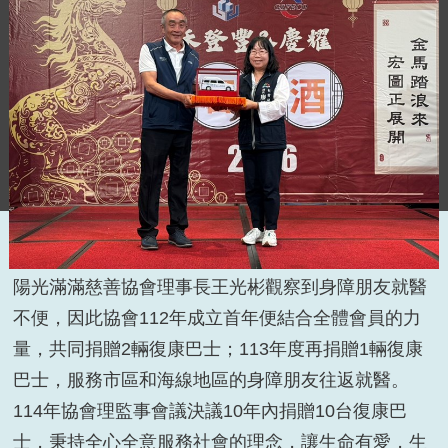
陽光滿滿慈善協會理事長王光彬觀察到身障朋友就醫
不便，因此協會
112
年成立首年便結合全體會員的力
量，共同捐贈
2
輛復康巴士；
113
年度再捐贈
1
輛復康
巴士，服務市區和海線地區的身障朋友往返就醫。
114
年協會理監事會議決議
10
年內捐贈
10
台復康巴
士，秉持全心全意服務社會的理念，讓生命有愛，生