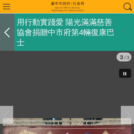
用行動實踐愛 陽光滿滿慈善
協會捐贈中市府第4輛復康巴
士
1
/ 3