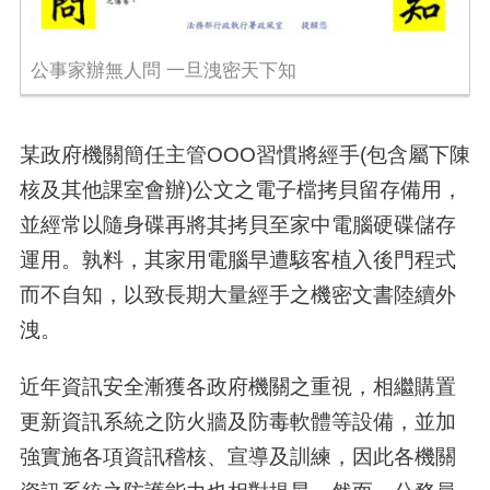
公事家辦無人問 一旦洩密天下知
某政府機關簡任主管
OOO
習慣將經手
(
包含屬下陳
核及其他課室會辦
)
公文之電子檔拷貝留存備用，
並經常以隨身碟再將其拷貝至家中電腦硬碟儲存
運用。孰料，其家用電腦早遭駭客植入後門程式
而不自知，以致長期大量經手之機密文書陸續外
洩。
近年資訊安全漸獲各政府機關之重視，相繼購置
更新資訊系統之防火牆及防毒軟體等設備，並加
強實施各項資訊稽核、宣導及訓練，因此各機關