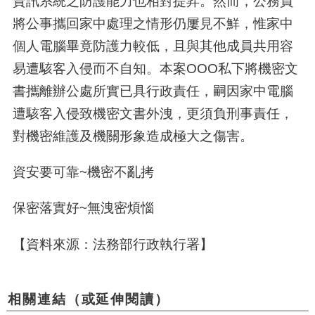
資訊系統之防護能力也相對提昇。然而，公務員
將公事攜回家中處理之情形仍屢見不鮮，惟家中
個人電腦畢竟防護力較低，且與其他成員共用容
易遭駭客入侵而不自知。本案
OOO
私下將機密文
書攜離辦公處所實已具行政責任，嗣因家中電腦
遭駭客入侵致機密文書外洩，更須負刑事責任，
對機密維護及機關形象造成極大之傷害。
資安要可靠
~
機密不亂拷
保密落實好
~
無洩密煩惱
【資料來源：法務部行政執行署】
相關連結（或延伸閱讀）