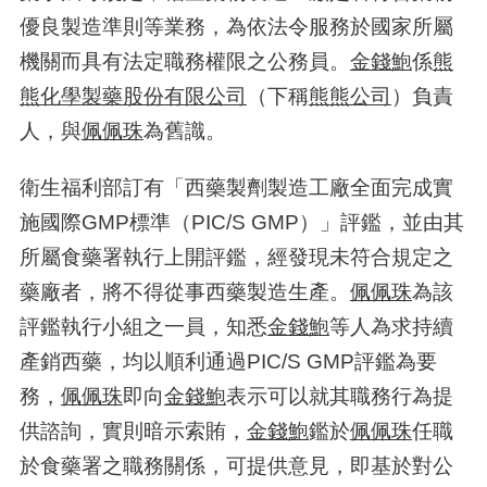
優良製造準則等業務，為依法令服務於國家所屬
機關而具有法定職務權限之公務員。
金錢鮑
係
熊
熊化學製藥股份有限公司
（下稱
熊熊公司
）負責
人，與
佩佩珠
為舊識。
衛生福利部訂有「西藥製劑製造工廠全面完成實
施國際
GMP
標準（
PIC/S GMP
）」評鑑，並由其
所屬食藥署執行上開評鑑，經發現未符合規定之
藥廠者，將不得從事西藥製造生產。
佩佩珠
為該
評鑑執行小組之一員，知悉
金錢鮑
等人為求持續
產銷西藥，均以順利通過
PIC/S GMP
評鑑為要
務，
佩佩珠
即向
金錢鮑
表示可以就其職務行為提
供諮詢，實則暗示索賄，
金錢鮑
鑑於
佩佩珠
任職
於食藥署之職務關係，可提供意見，即基於對公