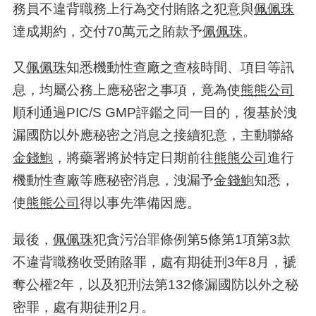
務員不違背職務上行為交付賄賂之犯意與
佩佩珠
達成期約，交付
70
萬元之賄款予
佩佩珠
。
又
佩佩珠
知悉機動性查廠之查核時間、項目等訊
息，均屬公務上應秘密之事項，竟為使
熊熊公司
順利通過
PIC/S GMP
評鑑之同一目的，復基於洩
漏國防以外應秘密之消息之接續犯意，主動聯絡
金錢鮑
，將藥署將於特定日期前往
熊熊公司
進行
機動性查廠等應秘密消息，洩漏予
金錢鮑
知悉，
使
熊熊公司
得以事先準備因應。
最後，
佩佩珠
犯貪污治罪條例第
5
條第
1
項第
3
款
不違背職務收受賄賂罪，處有期徒刑
3
年
8
月，褫
奪公權
2
年，以及犯刑法第
132
條漏國防以外之秘
密罪，處有期徒刑
2
月。