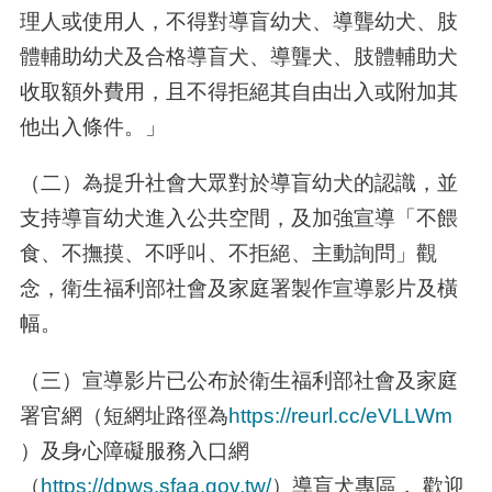
理人或使用人，不得對導盲幼犬、導聾幼犬、肢
體輔助幼犬及合格導盲犬、導聾犬、肢體輔助犬
收取額外費用，且不得拒絕其自由出入或附加其
他出入條件。」
（二）為提升社會大眾對於導盲幼犬的認識，並
支持導盲幼犬進入公共空間，及加強宣導「不餵
食、不撫摸、不呼叫、不拒絕、主動詢問」觀
念，衛生福利部社會及家庭署製作宣導影片及橫
幅。
（三）宣導影片已公布於衛生福利部社會及家庭
署官網（短網址路徑為
https://reurl.cc/eVLLWm
）及身心障礙服務入口網
（
https://dpws.sfaa.gov.tw/
）導盲犬專區， 歡迎