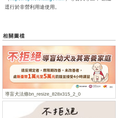
逕行於非營利用途使用。
相關圖檔
導盲犬法條bn_resize_828x315_2_0