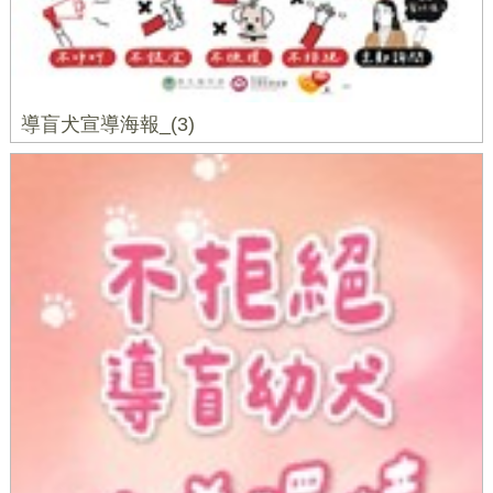
導盲犬宣導海報_(3)