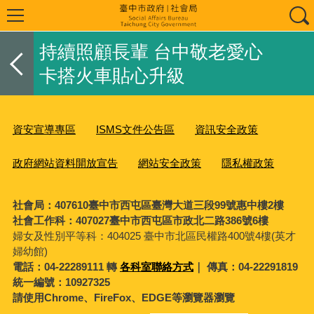
持續照顧長輩 台中敬老愛心
卡搭火車貼心升級
資安宣導專區
ISMS文件公告區
資訊安全政策
政府網站資料開放宣告
網站安全政策
隱私權政策
社會局：407610臺中市西屯區臺灣大道三段99號惠中樓2樓
社會工作科：407027臺中市西屯區市政北二路386號6樓
婦女及性別平等科：
404025 臺中市北區民權路400號4樓(英才
婦幼館)
電話：04-22289111 轉
各科室聯絡方式
｜ 傳真：04-22291819
統一編號：10927325
請使用Chrome、FireFox、EDGE等瀏覽器瀏覽