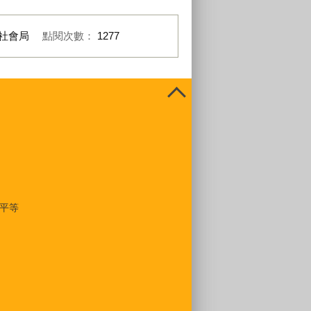
社會局
點閱次數：
1277
平等