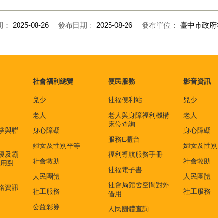
期：
2025-08-26
發布日期：
2025-08-26
發布單位：
臺中市政府
社會福利總覽
便民服務
影音資訊
兒少
社福便利站
兒少
老人
老人與身障福利機構
老人
床位查詢
掌與聯
身心障礙
身心障礙
服務E櫃台
婦女及性別平等
婦女及性別
擾及霸
福利導航服務手冊
社會救助
社會救助
適用對
社福電子書
)
人民團體
人民團體
社會局館舍空間對外
絡資訊
社工服務
社工服務
借用
公益彩券
人民團體查詢