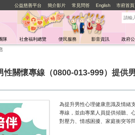
公益慈善平台
簡介影片
常見問答
English
市府首頁
團隊
社會福利總覽
便民服務
影音資訊
政府公
息
關懷專線（0800-013-999）提
為提升男性心理健康意識及情緒
專線，並由專業人員提供傾聽、
對壓力、情感困擾、家庭衝突等