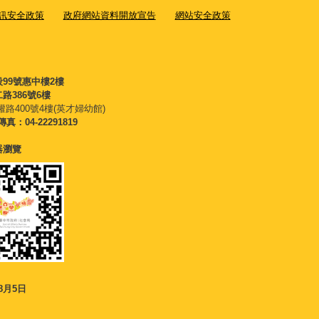
訊安全政策
政府網站資料開放宣告
網站安全政策
段99號惠中樓2樓
路386號6樓
權路400號4樓(英才婦幼館)
傳真：04-22291819
覽器瀏覽
8月5日