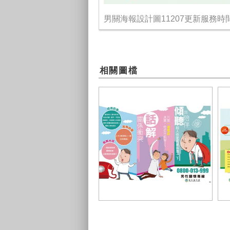
男關海報設計圖11207更新服務時
相關圖檔
男關專線DM正面11207更新服務時
間
男