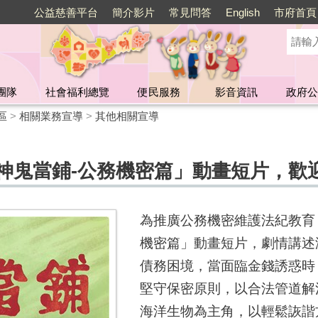
公益慈善平台
簡介影片
常見問答
English
市府首頁
團隊
社會福利總覽
便民服務
影音資訊
政府公
區
>
相關業務宣導
>
其他相關宣導
「神鬼當鋪-公務機密篇」動畫短片，歡
為推廣公務機密維護法紀教育
機密篇」動畫短片，劇情講述
債務困境，當面臨金錢誘惑時
堅守保密原則，以合法管道解
海洋生物為主角，以輕鬆詼諧