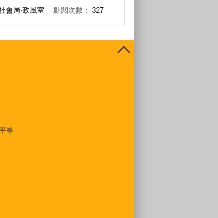
社會局‧政風室
點閱次數：
327
平等