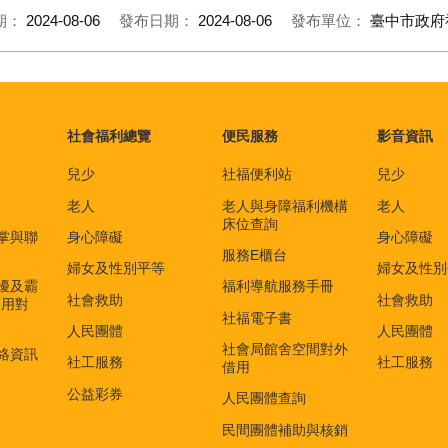
期：
2024-08-06
發布日期：
2024-08-06
發布單位：
臺中市政府
社會福利總覽
便民服務
影音資訊
兒少
社福便利站
兒少
老人
老人與身障福利機構
老人
床位查詢
掌與聯
身心障礙
身心障礙
服務E櫃台
婦女及性別平等
婦女及性別
擾及霸
福利導航服務手冊
社會救助
社會救助
適用對
社福電子書
)
人民團體
人民團體
社會局館舍空間對外
絡資訊
社工服務
社工服務
借用
公益彩券
人民團體查詢
民間團體補助與核銷