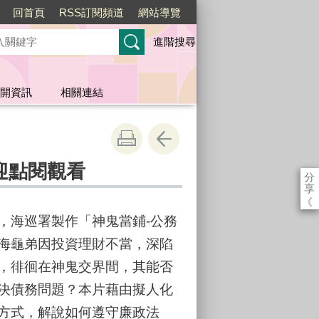
回首頁
RSS訂閱頻道
網站導覽
進階搜尋
開資訊
相關連結
迎點閱觀看
分
享
《
，海巡署製作「神鬼當鋪-公務
海龜弟因投資理財不當，深陷
，徘徊在神鬼交界間，其能否
決債務問題？本片藉由擬人化
方式，解說如何遵守廉政法