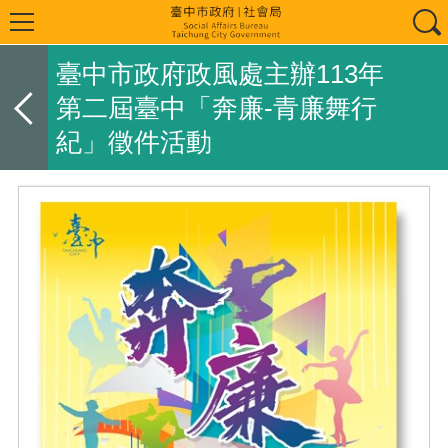
臺中市政府政風處主辦113年
第二屆臺中「奔廉-青廉舞行
紀」徵件活動