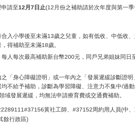
理申請至
12
月7日止
(12月份之補助請於次年度與第一季
符合入小學後至未滿13歲之兒童，如有低收、中低收
，得補助至未滿18歲。
每人每次最高補助新台幣200元，同戶兄弟姐妹同日
內之「身心障礙證明」或一年內之「發展遲緩診斷證明
均不給予補助，診斷為學習障礙、注意力不集中/過動
他領域發展遲緩，均無法申請療育費或交通費補助。
289111#
37156黃社工師
、
#37152
周約用人員(
中、
(其餘行政區)