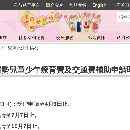
公益慈善平台
簡介影片
常見問答
English
市府首頁
團隊
社會福利總覽
便民服務
影音資訊
政府公
少
>
兒童及少年福利
及弱勢兒童少年療育費及交通費補助申請
5年3月)：受理申請至
4
月9日止
。
申請至
7
月7日止
。
申請至
10
月7日止
。