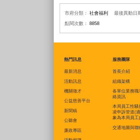
市府分類：
社會福利
最後異動日
點閱次數：
8858
:::
熱門訊息
服務團隊
最新消息
首長介紹
活動訊息
組織架構
機關徵才
各單位業務職
絡資訊
公益慈善平台
本局員工性騷
新聞稿
凌申訴管道(
象為本局員工
公聽會
交通地圖與聯
廉政專區
活動相簿