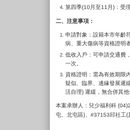
第四季(10月至11月)：受
二、注意事項：
申請對象：設籍本市年齡
病、重大傷病等資格證明者
低收入戶：可申請交通費，
一次。
資格證明：需為有效期限
疑似、臨界、邊緣發展遲緩
活自理) 遲緩，無合併其
本案
承辦人：兒少福利科 (04)22
屯、北屯區
)、
#37153邱社工