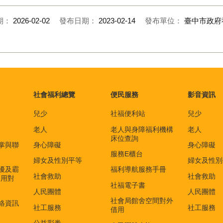
期：
2026-02-02
發布日期：
2023-02-14
發布單位：
臺中市政府
社會福利總覽
便民服務
影音資訊
兒少
社福便利站
兒少
老人
老人與身障福利機構
老人
床位查詢
掌與聯
身心障礙
身心障礙
服務E櫃台
婦女及性別平等
婦女及性別
擾及霸
福利導航服務手冊
社會救助
社會救助
適用對
社福電子書
)
人民團體
人民團體
社會局館舍空間對外
絡資訊
社工服務
社工服務
借用
公益彩券