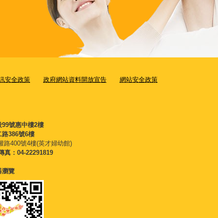
訊安全政策
政府網站資料開放宣告
網站安全政策
段99號惠中樓2樓
路386號6樓
權路400號4樓(英才婦幼館)
傳真：04-22291819
覽器瀏覽