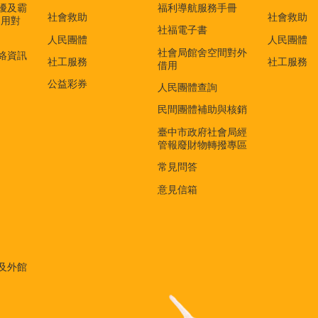
擾及霸
福利導航服務手冊
社會救助
社會救助
適用對
社福電子書
)
人民團體
人民團體
社會局館舍空間對外
絡資訊
社工服務
社工服務
借用
公益彩券
人民團體查詢
民間團體補助與核銷
臺中市政府社會局經
管報廢財物轉撥專區
常見問答
意見信箱
及外館