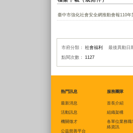
臺中市強化社會安全網推動會報110年第
市府分類：
社會福利
最後異動日
點閱次數：
1127
:::
熱門訊息
服務團隊
最新消息
首長介紹
活動訊息
組織架構
機關徵才
各單位業務職
絡資訊
公益慈善平台