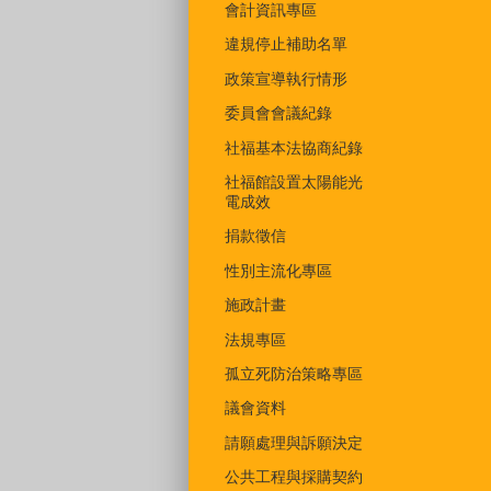
會計資訊專區
違規停止補助名單
政策宣導執行情形
委員會會議紀錄
社福基本法協商紀錄
社福館設置太陽能光
電成效
捐款徵信
性別主流化專區
施政計畫
法規專區
孤立死防治策略專區
議會資料
請願處理與訴願決定
公共工程與採購契約