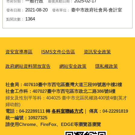
一般行政
2025-02-17
市府分類：
最後異動日期：
2021-08-20
臺中市政府社會局‧會計室
發布日期：
發布單位：
1364
點閱次數：
資安宣導專區
ISMS文件公告區
資訊安全政策
政府網站資料開放宣告
網站安全政策
隱私權政策
社會局：407610臺中市西屯區臺灣大道三段99號惠中樓2樓
社會工作科：407027臺中市西屯區市政北二路386號6樓
婦女及性別平等科：
404025 臺中市北區民權路400號4樓(英才
婦幼館)
電話：04-22289111 轉
各科室聯絡方式
｜ 傳真：04-22291819
統一編號：10927325
請使用Chrome、FireFox、EDGE等瀏覽器瀏覽