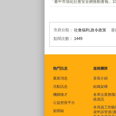
「臺中市強化社會安全網推動會報」108
市府分類：
社會福利,政令政策
最
點閱次數：
1449
:::
熱門訊息
服務團隊
最新消息
首長介紹
活動訊息
組織架構
機關徵才
各單位業務職
絡資訊
公益慈善平台
本局員工性騷
新聞稿
凌申訴管道(