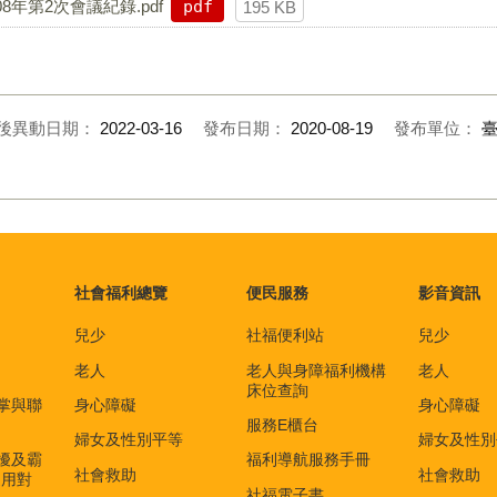
年第2次會議紀錄.pdf
pdf
195 KB
後異動日期：
2022-03-16
發布日期：
2020-08-19
發布單位：
社會福利總覽
便民服務
影音資訊
兒少
社福便利站
兒少
老人
老人與身障福利機構
老人
床位查詢
掌與聯
身心障礙
身心障礙
服務E櫃台
婦女及性別平等
婦女及性別
擾及霸
福利導航服務手冊
社會救助
社會救助
適用對
社福電子書