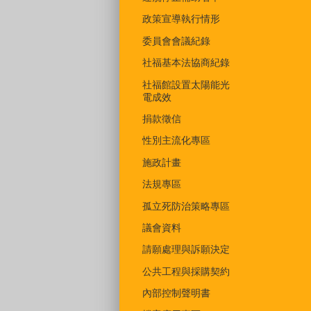
政策宣導執行情形
委員會會議紀錄
社福基本法協商紀錄
社福館設置太陽能光
電成效
捐款徵信
性別主流化專區
施政計畫
法規專區
孤立死防治策略專區
議會資料
請願處理與訴願決定
公共工程與採購契約
內部控制聲明書