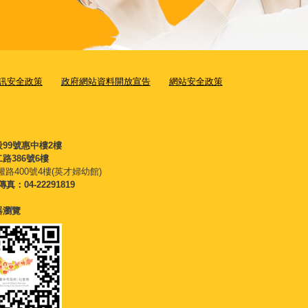
訊安全政策
政府網站資料開放宣告
網站安全政策
段99號惠中樓2樓
路386號6樓
權路400號4樓(英才婦幼館)
傳真：04-22291819
覽器瀏覽