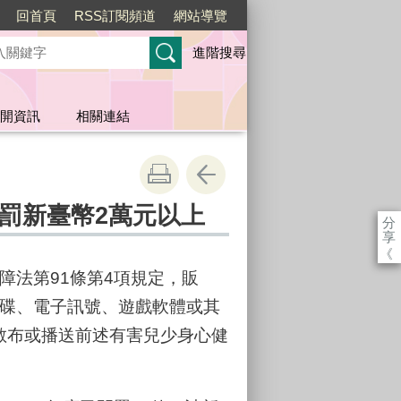
回首頁
RSS訂閱頻道
網站導覽
進階搜尋
開資訊
相關連結
罰新臺幣2萬元以上
分
享
《
法第91條第4項規定，販
碟、電子訊號、遊戲軟體或其
，散布或播送前述有害兒少身心健