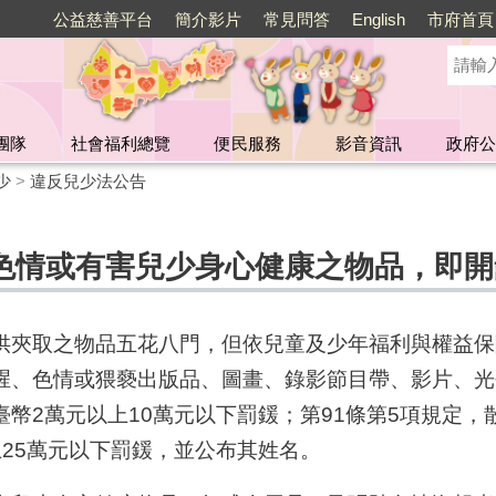
公益慈善平台
簡介影片
常見問答
English
市府首頁
團隊
社會福利總覽
便民服務
影音資訊
政府公
少
>
違反兒少法公告
色情或有害兒少身心健康之物品，即開
供夾取之物品五花八門，但依兒童及少年福利與權益保障
腥、色情或猥褻出版品、圖畫、錄影節目帶、影片、光
幣2萬元以上10萬元以下罰鍰；第91條第5項規定
25萬元以下罰鍰，並公布其姓名。