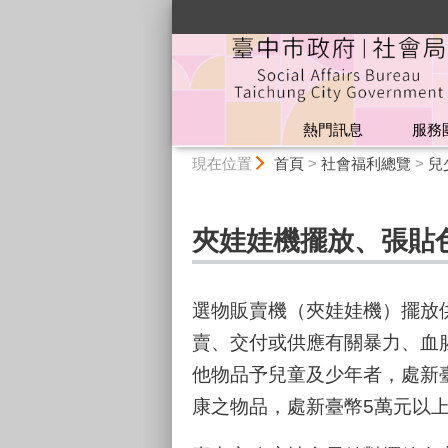
:::
熱門訊息
服務
:::
現在位置
首頁
>
社會福利總覽
>
兒
夾娃娃機擺放、張貼
選物販賣機（夾娃娃機）擺放
賣、交付或供應有關暴力、血
他物品予兒童及少年者，處新臺
康之物品，處新臺幣5萬元以上