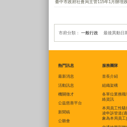
臺中市政府社會局主管115年1月辦理政
市府分類：
一般行政
最後異動日
:::
熱門訊息
服務團隊
最新消息
首長介紹
活動訊息
組織架構
機關徵才
各單位業務職
絡資訊
公益慈善平台
本局員工性騷
新聞稿
凌申訴管道(
象為本局員工
公聽會