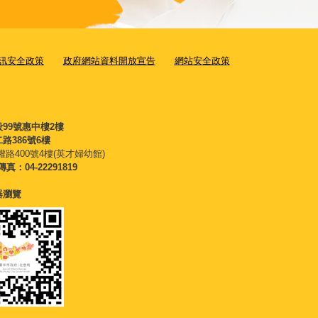
訊安全政策
政府網站資料開放宣告
網站安全政策
段99號惠中樓2樓
路386號6樓
權路400號4樓(英才婦幼館)
傳真：04-22291819
覽器瀏覽