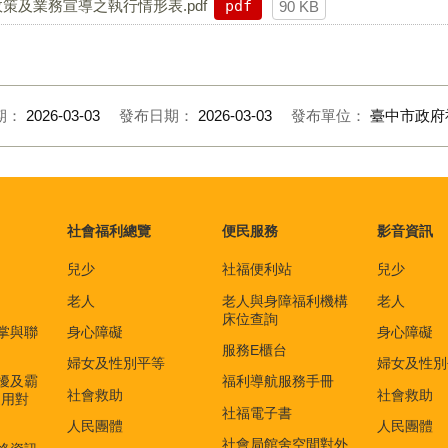
策及業務宣導之執行情形表.pdf
pdf
90 KB
期：
2026-03-03
發布日期：
2026-03-03
發布單位：
臺中市政府
社會福利總覽
便民服務
影音資訊
兒少
社福便利站
兒少
老人
老人與身障福利機構
老人
床位查詢
掌與聯
身心障礙
身心障礙
服務E櫃台
婦女及性別平等
婦女及性別
擾及霸
福利導航服務手冊
社會救助
社會救助
適用對
社福電子書
)
人民團體
人民團體
社會局館舍空間對外