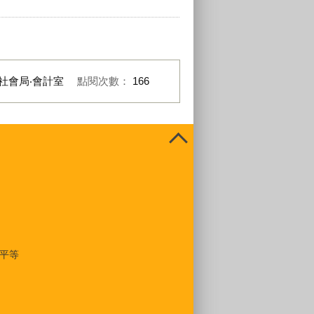
社會局‧會計室
點閱次數：
166
平等