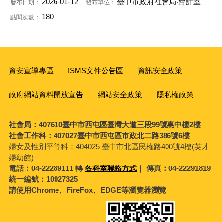
2026-01-12
臺中市政府社會局‧會計室
發布日期：
發布單位：
180
點閱次數：
資安宣導專區
ISMS文件公告區
資訊安全政策
政府網站資料開放宣告
網站安全政策
隱私權政策
社會局：407610臺中市西屯區臺灣大道三段99號惠中樓2樓
社會工作科：407027臺中市西屯區市政北二路386號6樓
婦女及性別平等科：
404025 臺中市北區民權路400號4樓(英才
婦幼館)
電話：04-22289111 轉
各科室聯絡方式
｜ 傳真：04-22291819
統一編號：10927325
請使用Chrome、FireFox、EDGE等瀏覽器瀏覽