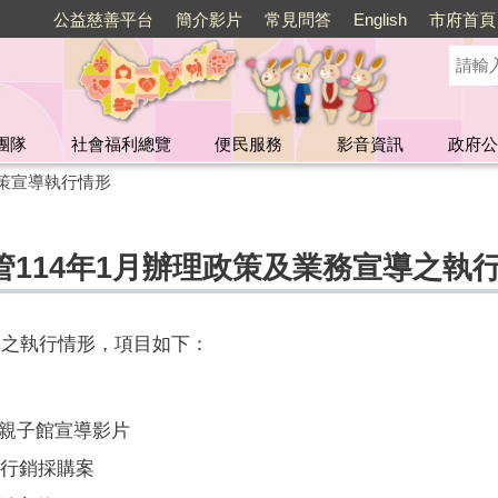
公益慈善平台
簡介影片
常見問答
English
市府首頁
團隊
社會福利總覽
便民服務
影音資訊
政府公
策宣導執行情形
114年1月辦理政策及業務宣導之執
導之執行情形，項目如下：
親子館宣導影片
路行銷採購案