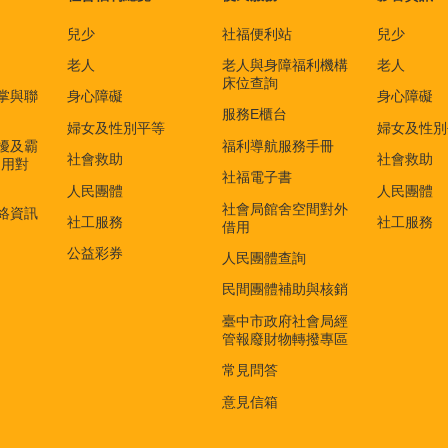
兒少
社福便利站
兒少
老人
老人與身障福利機構
老人
床位查詢
掌與聯
身心障礙
身心障礙
服務E櫃台
婦女及性別平等
婦女及性別
擾及霸
福利導航服務手冊
社會救助
社會救助
適用對
社福電子書
)
人民團體
人民團體
社會局館舍空間對外
絡資訊
社工服務
社工服務
借用
公益彩券
人民團體查詢
民間團體補助與核銷
臺中市政府社會局經
管報廢財物轉撥專區
常見問答
意見信箱