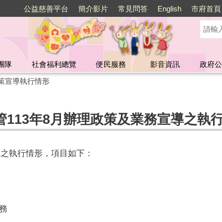
公益慈善平台
簡介影片
常見問答
English
市府首頁
團隊
社會福利總覽
便民服務
影音資訊
政府公
策宣導執行情形
113年8月辦理政策及業務宣導之執
導之執行情形，項目如下：
務