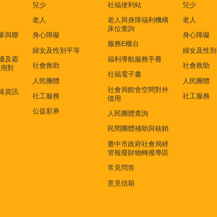
兒少
社福便利站
兒少
老人
老人與身障福利機構
老人
床位查詢
掌與聯
身心障礙
身心障礙
服務E櫃台
婦女及性別平等
婦女及性別
擾及霸
福利導航服務手冊
社會救助
社會救助
適用對
社福電子書
)
人民團體
人民團體
社會局館舍空間對外
絡資訊
社工服務
社工服務
借用
公益彩券
人民團體查詢
民間團體補助與核銷
臺中市政府社會局經
管報廢財物轉撥專區
常見問答
意見信箱