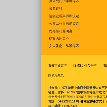
孤立死防治策略專區
議會資料
請願處理與訴願決定
公共工程與採購契約
內部控制聲明書
檔案應用專區
安全及衛生防護專區
資安宣導專區
ISMS文件公告區
資
隱私權政策
社會局：407610臺中市西屯區臺灣大道三
社會工作科：407027臺中市西屯區市政北二
婦女及性別平等科：
404025 臺中市北區民
電話：04-22289111 轉
各科室聯絡方式
｜ 
統一編號：10927325