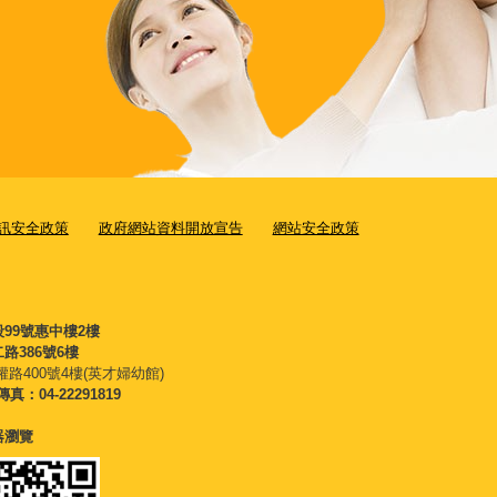
訊安全政策
政府網站資料開放宣告
網站安全政策
段99號惠中樓2樓
路386號6樓
權路400號4樓(英才婦幼館)
傳真：04-22291819
覽器瀏覽