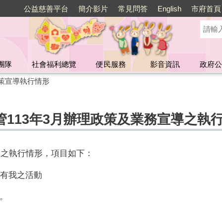
公益慈善平台
簡介影片
常見問答
English
市府首頁
團隊
社會福利總覽
便民服務
影音資訊
政府公
策宣導執行情形
113年3月辦理政策及業務宣導之執
導之執行情形，項目如下：
還有我之活動
。