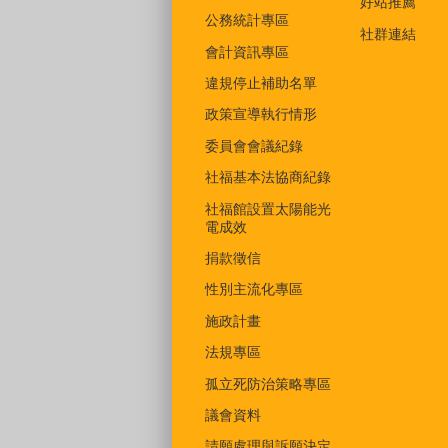
好站推薦
公務統計專區
社群連結
會計資訊專區
違規停止補助名單
政策宣導執行情形
委員會會議紀錄
社福基本法協商紀錄
社福館設置太陽能光
電成效
捐款徵信
性別主流化專區
施政計畫
法規專區
孤立死防治策略專區
議會資料
請願處理與訴願決定