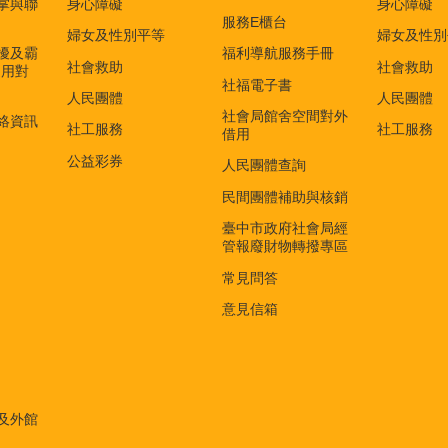
掌與聯
身心障礙
身心障礙
服務E櫃台
婦女及性別平等
婦女及性別
擾及霸
福利導航服務手冊
社會救助
社會救助
適用對
社福電子書
)
人民團體
人民團體
社會局館舍空間對外
絡資訊
社工服務
社工服務
借用
公益彩券
人民團體查詢
民間團體補助與核銷
臺中市政府社會局經
管報廢財物轉撥專區
常見問答
意見信箱
及外館