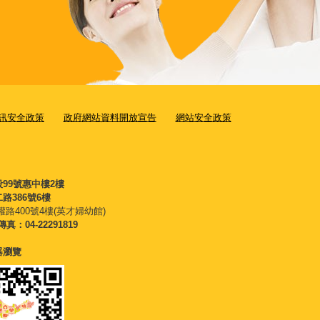
訊安全政策
政府網站資料開放宣告
網站安全政策
段99號惠中樓2樓
路386號6樓
權路400號4樓(英才婦幼館)
傳真：04-22291819
覽器瀏覽