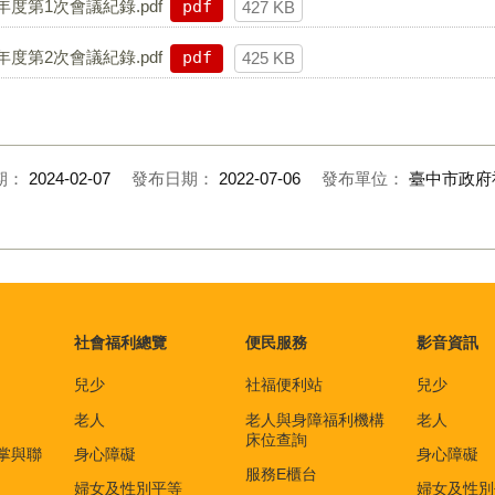
度第1次會議紀錄.pdf
pdf
427 KB
度第2次會議紀錄.pdf
pdf
425 KB
期：
2024-02-07
發布日期：
2022-07-06
發布單位：
臺中市政府
社會福利總覽
便民服務
影音資訊
兒少
社福便利站
兒少
老人
老人與身障福利機構
老人
床位查詢
掌與聯
身心障礙
身心障礙
服務E櫃台
婦女及性別平等
婦女及性別