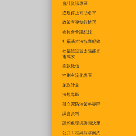
會計資訊專區
違規停止補助名單
政策宣導執行情形
委員會會議紀錄
社福基本法協商紀錄
社福館設置太陽能光
電成效
捐款徵信
性別主流化專區
施政計畫
法規專區
孤立死防治策略專區
議會資料
請願處理與訴願決定
公共工程與採購契約