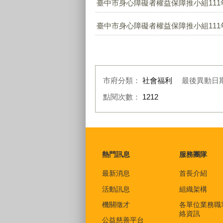
臺中市身心障礙者權益保障推小組111年
臺中市身心障礙者權益保障推小組111年
市府分類：
社會福利
最後異動日
點閱次數：
1212
:::
熱門訊息
服務團隊
最新消息
首長介紹
活動訊息
組織架構
機關徵才
各單位業務職
絡資訊
公益慈善平台