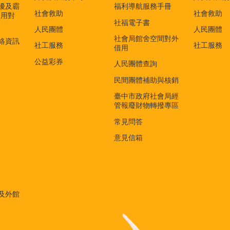
擾及霸
福利導航服務手冊
社會救助
社會救助
適用對
社福電子書
)
人民團體
人民團體
社會局館舍空間對外
絡資訊
社工服務
社工服務
借用
公益彩券
人民團體查詢
民間團體補助與核銷
臺中市政府社會局經
管報廢財物轉撥專區
常見問答
意見信箱
及外館