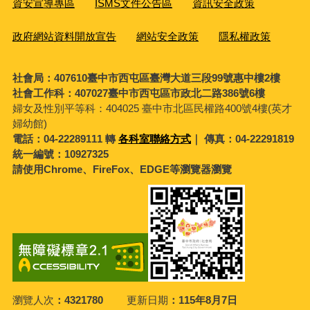
資安宣導專區
ISMS文件公告區
資訊安全政策
政府網站資料開放宣告
網站安全政策
隱私權政策
社會局：407610臺中市西屯區臺灣大道三段99號惠中樓2樓
社會工作科：407027臺中市西屯區市政北二路386號6樓
婦女及性別平等科：
404025 臺中市北區民權路400號4樓(英才
婦幼館)
電話：04-22289111 轉
各科室聯絡方式
｜ 傳真：04-22291819
統一編號：10927325
請使用Chrome、FireFox、EDGE等瀏覽器瀏覽
瀏覽人次
4321780
更新日期
115年8月7日