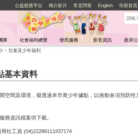
公益慈善平台
簡介影片
常見問答
English
市府首頁
團隊
社會福利總覽
便民服務
影音資訊
政府公
少
>
兒童及少年福利
點基本資料
閒空間及環境，擬透過本市青少年據點，以推動各項預防性
服務資訊檔案供下載。
用社工員 (04)22289111#37174