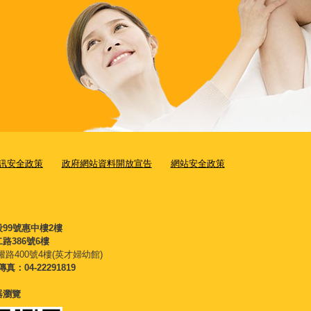
訊安全政策
政府網站資料開放宣告
網站安全政策
段99號惠中樓2樓
路386號6樓
權路400號4樓(英才婦幼館)
傳真：04-22291819
覽器瀏覽