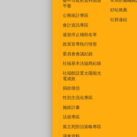
臺中市政府資料開放
本局所屬機關
平臺
好站推薦
公務統計專區
社群連結
會計資訊專區
違規停止補助名單
政策宣導執行情形
委員會會議紀錄
社福基本法協商紀錄
社福館設置太陽能光
電成效
捐款徵信
性別主流化專區
施政計畫
法規專區
孤立死防治策略專區
議會資料