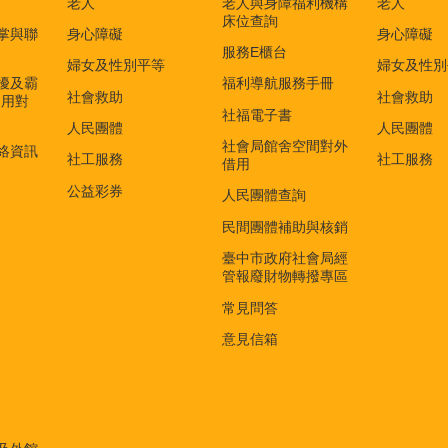
老人
老人與身障福利機構
老人
床位查詢
掌與聯
身心障礙
身心障礙
服務E櫃台
婦女及性別平等
婦女及性別
擾及霸
福利導航服務手冊
社會救助
社會救助
適用對
社福電子書
)
人民團體
人民團體
社會局館舍空間對外
絡資訊
社工服務
社工服務
借用
公益彩券
人民團體查詢
民間團體補助與核銷
臺中市政府社會局經
管報廢財物轉撥專區
常見問答
意見信箱