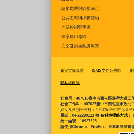
請願處理與訴願決定
公共工程與採購契約
內部控制聲明書
檔案應用專區
安全及衛生防護專區
資安宣導專區
ISMS文件公告區
資
隱私權政策
社會局：407610臺中市西屯區臺灣大道三
社會工作科：407027臺中市西屯區市政北二
婦女及性別平等科：
404025 臺中市北區民
電話：04-22289111 轉
各科室聯絡方式
｜ 
統一編號：10927325
請使用Chrome、FireFox、EDGE等瀏