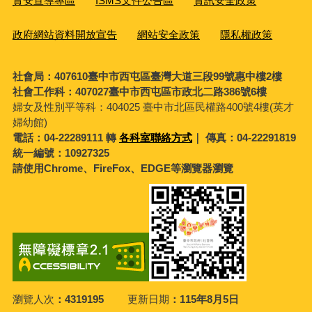
資安宣導專區
ISMS文件公告區
資訊安全政策
政府網站資料開放宣告
網站安全政策
隱私權政策
社會局：407610臺中市西屯區臺灣大道三段99號惠中樓2樓
社會工作科：407027臺中市西屯區市政北二路386號6樓
婦女及性別平等科：
404025 臺中市北區民權路400號4樓(英才
婦幼館)
電話：04-22289111 轉
各科室聯絡方式
｜ 傳真：04-22291819
統一編號：10927325
請使用Chrome、FireFox、EDGE等瀏覽器瀏覽
瀏覽人次
4319195
更新日期
115年8月5日