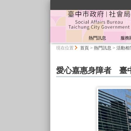
:::
熱門訊息
服務
:::
現在位置
首頁
>
熱門訊息
>
活動相
愛心嘉惠身障者 臺