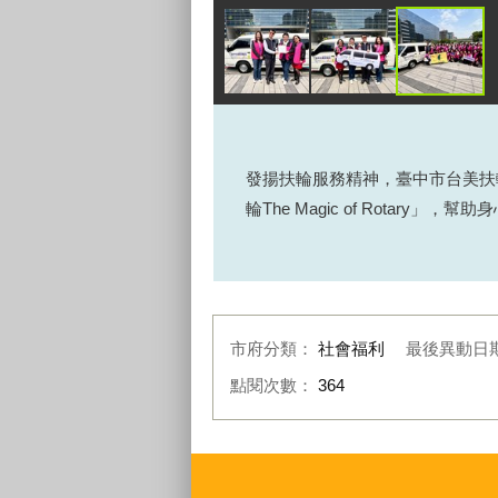
發揚扶輪服務精神，臺中市台美扶輪
輪The Magic of Rota
市府分類：
社會福利
最後異動日
點閱次數：
364
:::