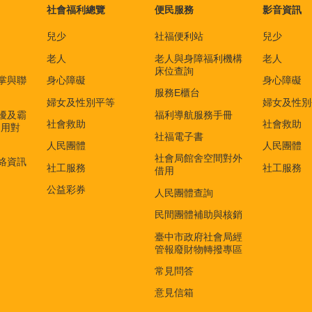
社會福利總覽
便民服務
影音資訊
兒少
社福便利站
兒少
老人
老人與身障福利機構
老人
床位查詢
掌與聯
身心障礙
身心障礙
服務E櫃台
婦女及性別平等
婦女及性別
擾及霸
福利導航服務手冊
社會救助
社會救助
適用對
社福電子書
)
人民團體
人民團體
社會局館舍空間對外
絡資訊
社工服務
社工服務
借用
公益彩券
人民團體查詢
民間團體補助與核銷
臺中市政府社會局經
管報廢財物轉撥專區
常見問答
意見信箱