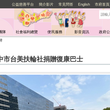
公益慈善平台
簡介影片
常見問答
English
市府首頁
團隊
社會福利總覽
便民服務
影音資訊
政府公
簿
中市台美扶輪社捐贈復康巴士