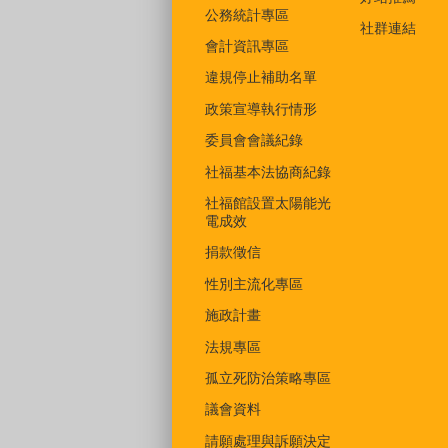
公務統計專區
社群連結
會計資訊專區
違規停止補助名單
政策宣導執行情形
委員會會議紀錄
社福基本法協商紀錄
社福館設置太陽能光
電成效
捐款徵信
性別主流化專區
施政計畫
法規專區
孤立死防治策略專區
議會資料
請願處理與訴願決定