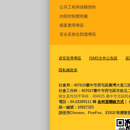
公共工程與採購契約
內部控制聲明書
檔案應用專區
安全及衛生防護專區
資安宣導專區
ISMS文件公告區
資
隱私權政策
社會局：407610臺中市西屯區臺灣大道三
社會工作科：407027臺中市西屯區市政北二
婦女及性別平等科：
404025 臺中市北區民
電話：04-22289111 轉
各科室聯絡方式
｜ 
統一編號：10927325
請使用Chrome、FireFox、EDGE等瀏