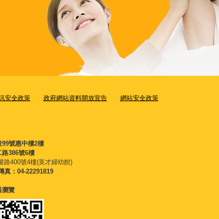
訊安全政策
政府網站資料開放宣告
網站安全政策
段99號惠中樓2樓
路386號6樓
權路400號4樓(英才婦幼館)
傳真：04-22291819
覽器瀏覽