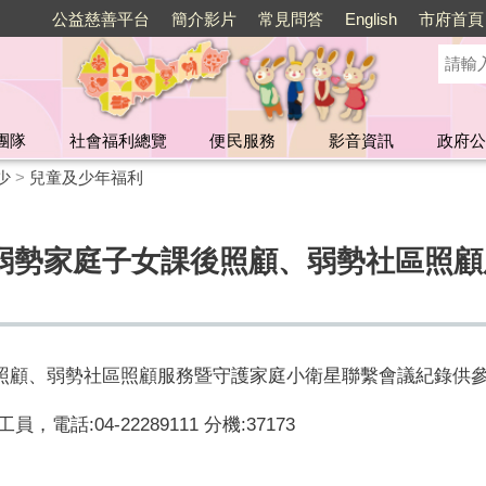
公益慈善平台
簡介影片
常見問答
English
市府首頁
團隊
社會福利總覽
便民服務
影音資訊
政府公
少
>
兒童及少年福利
/弱勢家庭子女課後照顧、弱勢社區照
後照顧、弱勢社區照顧服務暨守護家庭小衛星聯繫會議紀錄供
工
員，電話:04-22289111 分機:371
73