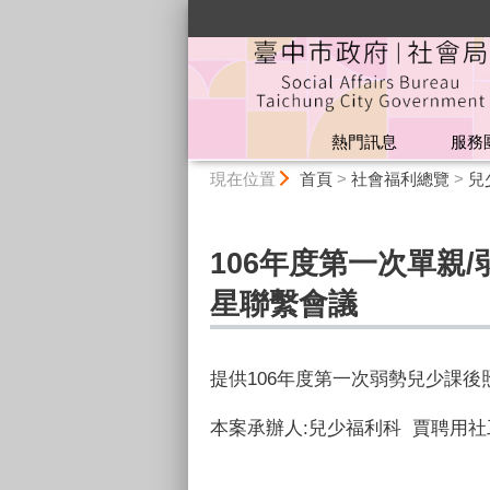
:::
熱門訊息
服務
:::
現在位置
首頁
>
社會福利總覽
>
兒
106年度第一次單親
星聯繫會議
提供106年度第一次弱勢兒少課
本案承辦人:兒少福利科
賈聘用社