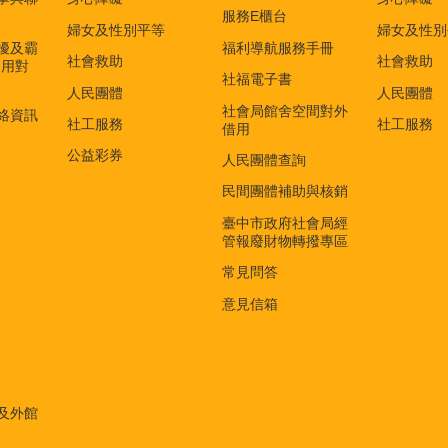
服務E櫃台
婦女及性別平等
婦女及性別
擾及霸
福利導航服務手冊
社會救助
社會救助
適用對
社福電子書
)
人民團體
人民團體
社會局館舍空間對外
絡資訊
社工服務
社工服務
借用
公益彩券
人民團體查詢
民間團體補助與核銷
臺中市政府社會局經
管報廢財物轉撥專區
常見問答
意見信箱
及外館