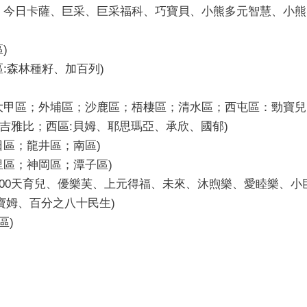
；西屯：今日卡薩、巨采、巨采福科、巧寶貝、小熊多元智慧、小
)
西區:森林種籽、加百列)
安區；大甲區；外埔區；沙鹿區；梧棲區；清水區；西屯區：勁
吉雅比；西區:貝姆、耶思瑪亞、承欣、國郁)
烏日區；龍井區；南區)
后里區；神岡區；潭子區)
屯區：1000天育兒、優樂芙、上元得福、未來、沐煦樂、愛睦樂
寶姆、百分之八十民生)
區)