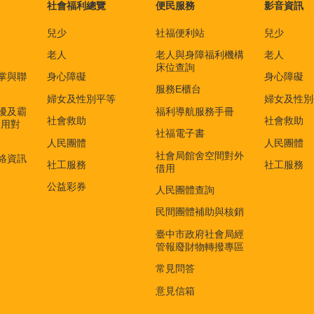
社會福利總覽
便民服務
影音資訊
兒少
社福便利站
兒少
老人
老人與身障福利機構
老人
床位查詢
掌與聯
身心障礙
身心障礙
服務E櫃台
婦女及性別平等
婦女及性別
擾及霸
福利導航服務手冊
社會救助
社會救助
適用對
社福電子書
)
人民團體
人民團體
社會局館舍空間對外
絡資訊
社工服務
社工服務
借用
公益彩券
人民團體查詢
民間團體補助與核銷
臺中市政府社會局經
管報廢財物轉撥專區
常見問答
意見信箱