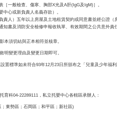
［一般檢查、傷寒、胸部X光及A肝(IgG及IgM)］。
托嬰中心或新負責人名義存款）。
任負責人）五年以上房屋及土地租賃契約或同意書並經公證（
果通知書及消防安全檢修申報收執單、有效期間之公共意外責
影本須切結與正本相符並核章。
敘明變更理由及變更日期即可。
機構設置標準如未符合93年12月23日所頒布之「兒童及少年
科04-22289111，私立托嬰中心各轄區承辦人：
霧峰區；東勢區；石岡區；和平區；新社區)