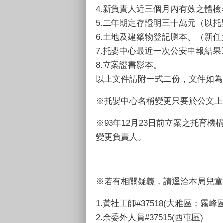
4.新負責人近三個月內有效之體檢表
5.二年期定存證明三十萬元（以
6.土地及建築物登記謄本、（新
7.托嬰中心最近一次公安申報結
8.立案證書影本。
以上文件請附一式二份，文件如為
※托嬰中心名稱變更只要於公文上
※93年12月23日前立案之托育
變更負責人。
※若有相關疑義，請逕洽本局兒童托育
1.黃
社工師
#37518(大雅區；
2.余委外人員#37515(西屯區)