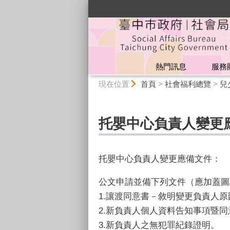
:::
熱門訊息
服務
:::
現在位置
首頁
>
社會福利總覽
>
兒
托嬰中心負責人變更
托嬰中心負責人變更應備文件：
公文申請並備下列文件（應加蓋圖
1.讓渡同意書－敘明變更負責人
2.新負責人個人資料告知事項暨
3.新負責人之無犯罪紀錄證明。