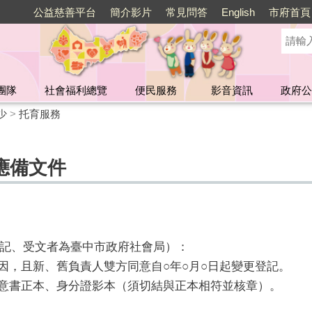
公益慈善平台
簡介影片
常見問答
English
市府首頁
團隊
社會福利總覽
便民服務
影音資訊
政府公
少
>
托育服務
應備文件
記、受文者為臺中市政府社會局）：
原因，且新、舊負責人雙方同意自○年○月○日起變更登記。
同意書正本、身分證影本（須切結與正本相符並核章）。