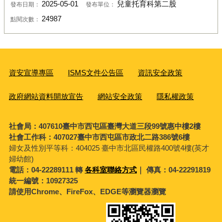
2025-05-01
兒童托育科第二股
發布日期：
發布單位：
24987
點閱次數：
資安宣導專區
ISMS文件公告區
資訊安全政策
政府網站資料開放宣告
網站安全政策
隱私權政策
社會局：407610臺中市西屯區臺灣大道三段99號惠中樓2樓
社會工作科：407027臺中市西屯區市政北二路386號6樓
婦女及性別平等科：
404025 臺中市北區民權路400號4樓(英才
婦幼館)
電話：04-22289111 轉
各科室聯絡方式
｜ 傳真：04-22291819
統一編號：10927325
請使用Chrome、FireFox、EDGE等瀏覽器瀏覽