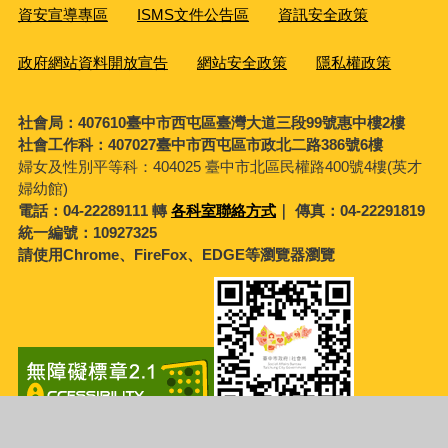
資安宣導專區
ISMS文件公告區
資訊安全政策
政府網站資料開放宣告
網站安全政策
隱私權政策
社會局：407610臺中市西屯區臺灣大道三段99號惠中樓2樓
社會工作科：407027臺中市西屯區市政北二路386號6樓
婦女及性別平等科：
404025 臺中市北區民權路400號4樓(英才
婦幼館)
電話：04-22289111 轉
各科室聯絡方式
｜ 傳真：04-22291819
統一編號：10927325
請使用Chrome、FireFox、EDGE等瀏覽器瀏覽
瀏覽人次
4322334
更新日期
115年8月7日