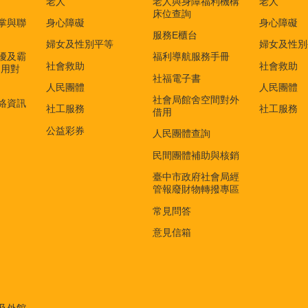
老人
老人與身障福利機構
老人
床位查詢
掌與聯
身心障礙
身心障礙
服務E櫃台
婦女及性別平等
婦女及性別
擾及霸
福利導航服務手冊
社會救助
社會救助
適用對
社福電子書
)
人民團體
人民團體
社會局館舍空間對外
絡資訊
社工服務
社工服務
借用
公益彩券
人民團體查詢
民間團體補助與核銷
臺中市政府社會局經
管報廢財物轉撥專區
常見問答
意見信箱
及外館