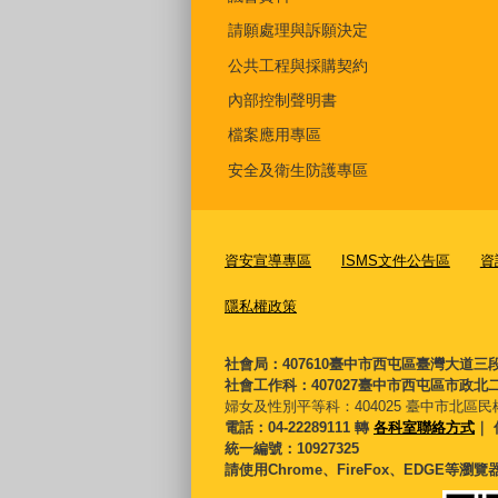
請願處理與訴願決定
公共工程與採購契約
內部控制聲明書
檔案應用專區
安全及衛生防護專區
資安宣導專區
ISMS文件公告區
資
隱私權政策
社會局：407610臺中市西屯區臺灣大道三
社會工作科：407027臺中市西屯區市政北二
婦女及性別平等科：
404025 臺中市北區民
電話：04-22289111 轉
各科室聯絡方式
｜ 
統一編號：10927325
請使用Chrome、FireFox、EDGE等瀏