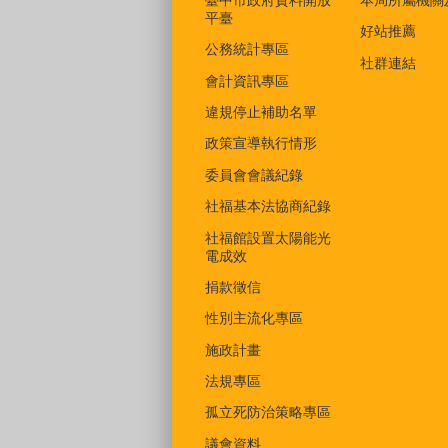
平臺
好站推薦
公務統計專區
社群連結
會計資訊專區
違規停止補助名單
政策宣導執行情形
委員會會議紀錄
社福基本法協商紀錄
社福館設置太陽能光
電成效
捐款徵信
性別主流化專區
施政計畫
法規專區
孤立死防治策略專區
議會資料