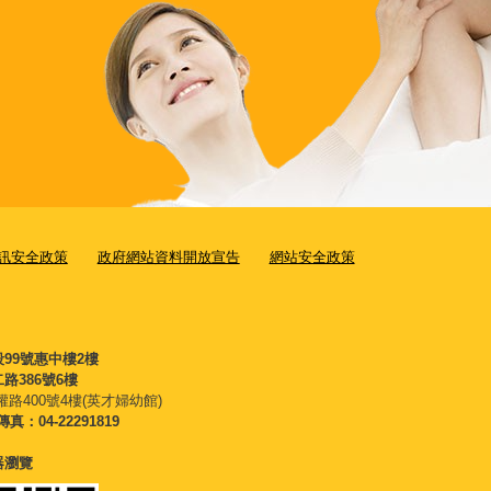
訊安全政策
政府網站資料開放宣告
網站安全政策
段99號惠中樓2樓
路386號6樓
權路400號4樓(英才婦幼館)
傳真：04-22291819
覽器瀏覽