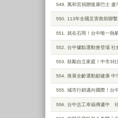
549
萬和宮捐贈復康巴士 
550
113年全國災害救助聯
551
就在石岡！台中唯一熱氣
552
台中據點運動會登場 社
553
鼓勵自立家庭！中市3
554
推展全齡運動顧健康 中
555
城市行銷邁向國際！台中
556
台中志工幸福傳遞中 