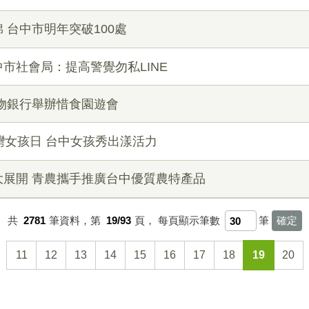
 台中市明年突破100處
市社會局：提高警覺勿私LINE
物銀行舉辦惜食園遊會
！台灣女孩日 台中女孩秀出漾活力
展開 青農攜手推廣台中優質農特產品
共
2781
筆資料，第
19/93
頁，
每頁顯示筆數
筆
11
12
13
14
15
16
17
18
19
20