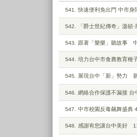
541
快速便利免出門 中市身
542
「爵士世紀傳奇」溫頓·
543
跟著「樂樂」聽故事 中
544
培力台中市食農教育種子
545
展現台中「新」勢力 
546
網絡合作保護不漏接 台
547
中市校園反毒飆舞盛典 
548
感謝有您讓台中美好 1