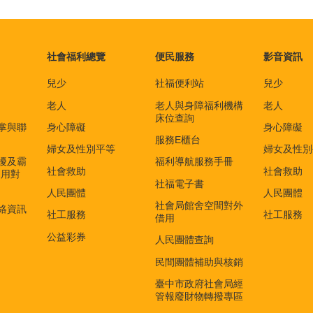
社會福利總覽
便民服務
影音資訊
兒少
社福便利站
兒少
老人
老人與身障福利機構
老人
床位查詢
掌與聯
身心障礙
身心障礙
服務E櫃台
婦女及性別平等
婦女及性別
擾及霸
福利導航服務手冊
社會救助
社會救助
適用對
社福電子書
)
人民團體
人民團體
社會局館舍空間對外
絡資訊
社工服務
社工服務
借用
公益彩券
人民團體查詢
民間團體補助與核銷
臺中市政府社會局經
管報廢財物轉撥專區