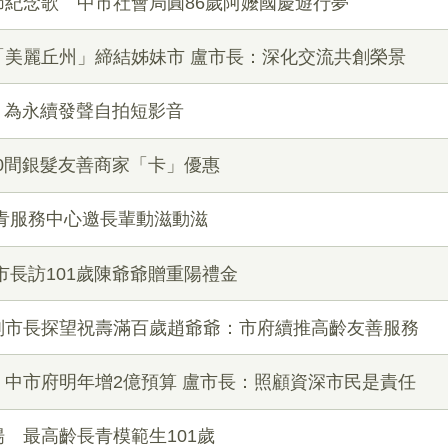
紀念歌 中市社會局圓86歲阿嬤國慶遊行夢
「美麗丘州」締結姊妹市 盧市長：深化交流共創榮景
平 為永續發聲自拍短影音
00間銀髮友善商家「卡」優惠
青服務中心邀長輩動滋動滋
市長訪101歲陳爺爺贈重陽禮金
副市長探望祝壽滿百歲趙爺爺：市府續推高齡友善服務
中市府明年增2億預算 盧市長：照顧資深市民是責任
 最高齡長青模範生101歲