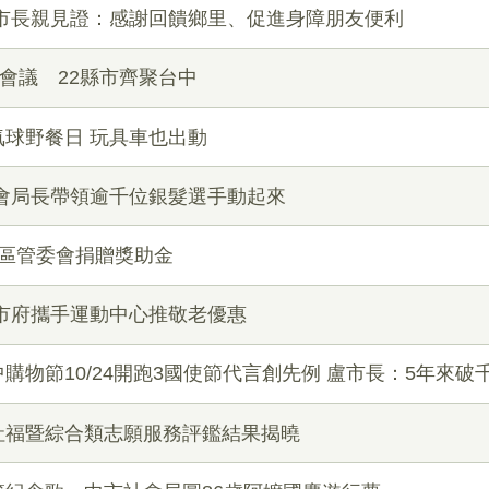
盧市長親見證：感謝回饋鄉里、促進身障朋友便利
繫會議 22縣市齊聚台中
球野餐日 玩具車也出動
會局長帶領逾千位銀髮選手動起來
社區管委會捐贈獎助金
市府攜手運動中心推敬老優惠
購物節10/24開跑3國使節代言創先例 盧市長：5年來破
社福暨綜合類志願服務評鑑結果揭曉