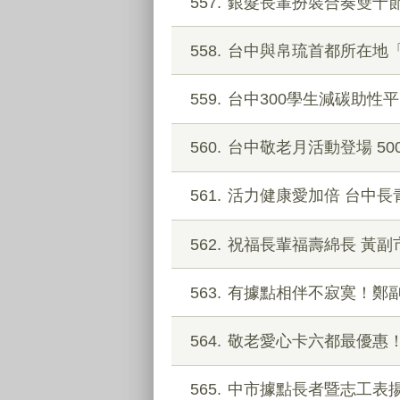
557
銀髮長輩扮裝合奏雙十節
558
台中與帛琉首都所在地
559
台中300學生減碳助性
560
台中敬老月活動登場 5
561
活力健康愛加倍 台中長
562
祝福長輩福壽綿長 黃副
563
有據點相伴不寂寞！鄭
564
敬老愛心卡六都最優惠！
565
中市據點長者暨志工表揚