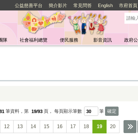
公益慈善平台
簡介影片
常見問答
English
市府首頁
團隊
社會福利總覽
便民服務
影音資訊
政府公
81
筆資料，第
19/93
頁，
每頁顯示筆數
筆
12
13
14
15
16
17
18
19
20