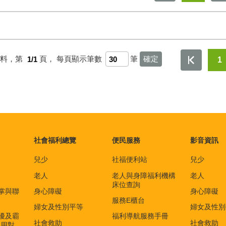
資料，第
1/1
頁，
每頁顯示筆數
筆
1
社會福利總覽
便民服務
影音資訊
兒少
社福便利站
兒少
老人
老人與身障福利機構
老人
床位查詢
掌與聯
身心障礙
身心障礙
服務E櫃台
婦女及性別平等
婦女及性別
擾及霸
福利導航服務手冊
社會救助
社會救助
適用對