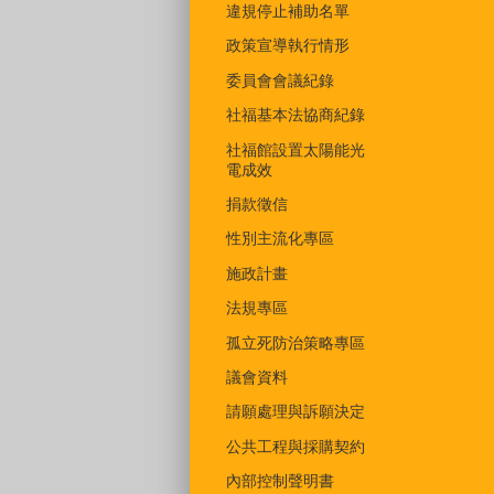
違規停止補助名單
政策宣導執行情形
委員會會議紀錄
社福基本法協商紀錄
社福館設置太陽能光
電成效
捐款徵信
性別主流化專區
施政計畫
法規專區
孤立死防治策略專區
議會資料
請願處理與訴願決定
公共工程與採購契約
內部控制聲明書