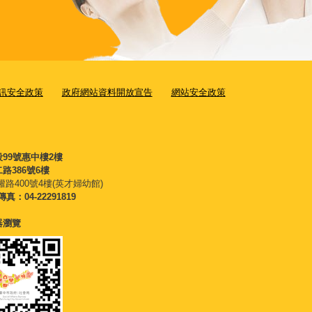
訊安全政策
政府網站資料開放宣告
網站安全政策
段99號惠中樓2樓
路386號6樓
權路400號4樓(英才婦幼館)
傳真：04-22291819
覽器瀏覽