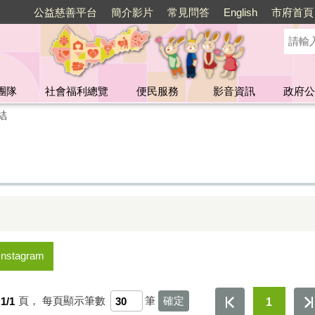
公益慈善平台
簡介影片
常見問答
English
市府首頁
團隊
社會福利總覽
便民服務
影音資訊
政府公
結
Instagram
1/1
頁，
每頁顯示筆數
筆
1