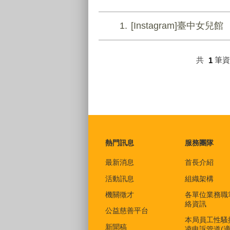
1
[Instagram]臺中女兒館
共
1
筆
:::
熱門訊息
服務團隊
最新消息
首長介紹
活動訊息
組織架構
機關徵才
各單位業務職
絡資訊
公益慈善平台
本局員工性騷
新聞稿
凌申訴管道(