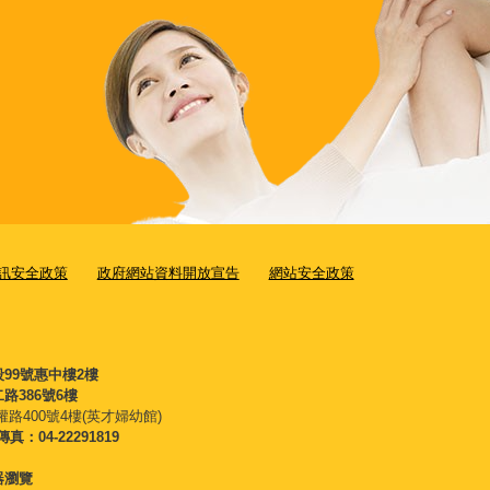
訊安全政策
政府網站資料開放宣告
網站安全政策
段99號惠中樓2樓
路386號6樓
權路400號4樓(英才婦幼館)
傳真：04-22291819
覽器瀏覽