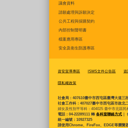
議會資料
請願處理與訴願決定
公共工程與採購契約
內部控制聲明書
檔案應用專區
安全及衛生防護專區
資安宣導專區
ISMS文件公告區
資
隱私權政策
社會局：407610臺中市西屯區臺灣大道三
社會工作科：407027臺中市西屯區市政北二
婦女及性別平等科：
404025 臺中市北區民
電話：04-22289111 轉
各科室聯絡方式
｜ 
統一編號：10927325
請使用Chrome、FireFox、EDGE等瀏