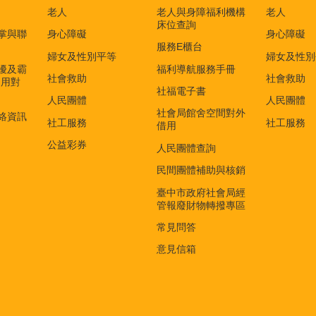
老人
老人與身障福利機構
老人
床位查詢
掌與聯
身心障礙
身心障礙
服務E櫃台
婦女及性別平等
婦女及性別
擾及霸
福利導航服務手冊
社會救助
社會救助
適用對
社福電子書
)
人民團體
人民團體
社會局館舍空間對外
絡資訊
社工服務
社工服務
借用
公益彩券
人民團體查詢
民間團體補助與核銷
臺中市政府社會局經
管報廢財物轉撥專區
常見問答
意見信箱