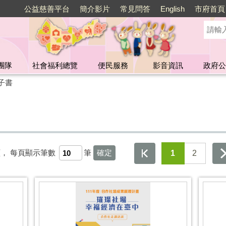
公益慈善平台
簡介影片
常見問答
English
市府首頁
團隊
社會福利總覽
便民服務
影音資訊
政府公
子書
頁，
每頁顯示筆數
筆
1
2