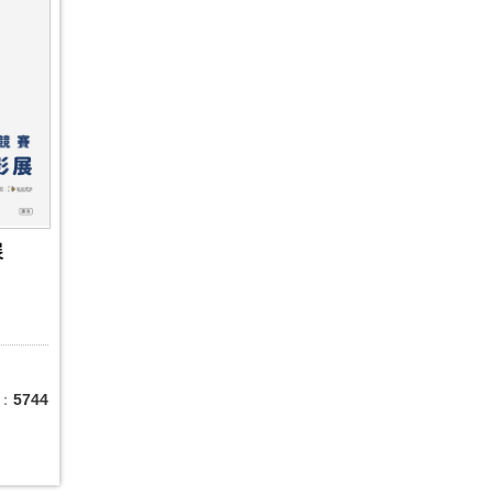
展
：
5744