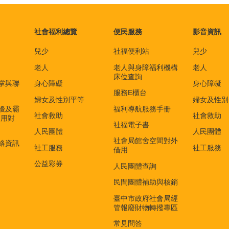
社會福利總覽
便民服務
影音資訊
兒少
社福便利站
兒少
老人
老人與身障福利機構
老人
床位查詢
掌與聯
身心障礙
身心障礙
服務E櫃台
婦女及性別平等
婦女及性別
擾及霸
福利導航服務手冊
社會救助
社會救助
適用對
社福電子書
)
人民團體
人民團體
社會局館舍空間對外
絡資訊
社工服務
社工服務
借用
公益彩券
人民團體查詢
民間團體補助與核銷
臺中市政府社會局經
管報廢財物轉撥專區
常見問答